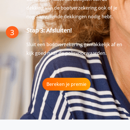
dekking van de bootverzekering ook of je
nog aanvullende dekkingen nodig hebt.
Stap 3: Afsluiten!
3
Sluit een bootverzekering gemakkelijk af en
kijk goed naar de polisvoorwaarden.
Bereken je premie