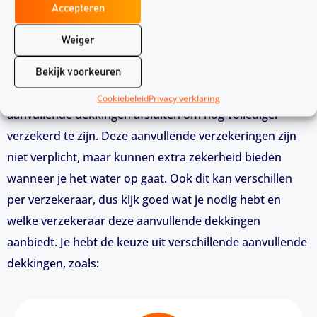
Accepteren
Weiger
Aanvullende dekkingen voor je bootverzekering
Bekijk voorkeuren
Wanneer je een bootverzekering hebt gekozen, kun je
Cookiebeleid
Privacy verklaring
aanvullende dekkingen afsluiten om nog vollediger
verzekerd te zijn. Deze aanvullende verzekeringen zijn
niet verplicht, maar kunnen extra zekerheid bieden
wanneer je het water op gaat. Ook dit kan verschillen
per verzekeraar, dus kijk goed wat je nodig hebt en
welke verzekeraar deze aanvullende dekkingen
aanbiedt. Je hebt de keuze uit verschillende aanvullende
dekkingen, zoals: