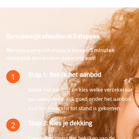
Gemakkelijk afsluiten in 3 stappen
Met ons overzicht vraag je binnen 5 minuten
makkelijk een bootverzekering aan!
Stap 1: Bekijk het aanbod
1
Bekijk het aanbod en kies welke verzekeraar
jou aanspreekt. Kijk goed onder het aanbod
hoe het overzicht tot stand is gekomen.
Stap 2: Kies je dekking
2
Controleer naast het bekijken van de