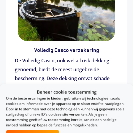
Volledig Casco verzekering
De Volledig Casco, ook wel all risk dekking
genoemd, biedt de meest uitgebreide
bescherming. Deze dekking omvat schade
veroorzaakt door vandalisme, storm of
Beheer cookie toestemming
bliksem, ontploffingen, vorst, eigen gebreken
Om de beste ervaringen te bieden, gebruiken wij technologieën zoals
cookies om informatie over je apparaat op te slaan en/of te raadplegen.
en schade die ontstaat tijdens transport of
Door in te stemmen met deze technologieën kunnen wij gegevens zoals
berging. Bovendien is er doorgaans een
surfgedrag of unieke ID's op deze site verwerken. Als je geen
toestemming geeft of uw toestemming intrekt, kan dit een nadelige
garantie op de aanschafwaarde.
invloed hebben op bepaalde functies en mogelijkheden.