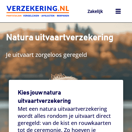
Ga
naar
Zakelijk
de
inhoud
h
Natura uitvaartverzekering
Je uitvaart zorgeloos geregeld
Kies jouw natura
uitvaartverzekering
Met een natura uitvaartverzekering
wordt alles rondom je uitvaart direct
geregeld: van de kist en rouwkaarten
tot de ceremonie. Zo hoeven je