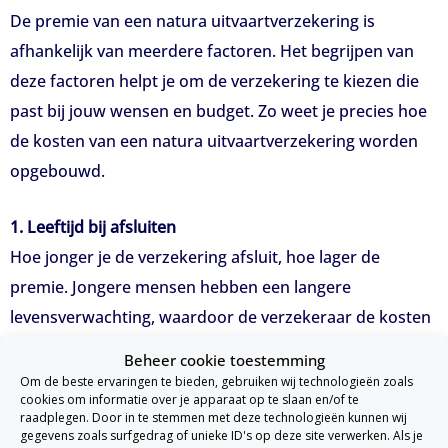
De premie van een natura uitvaartverzekering is
afhankelijk van meerdere factoren. Het begrijpen van
deze factoren helpt je om de verzekering te kiezen die
past bij jouw wensen en budget. Zo weet je precies hoe
de kosten van een natura uitvaartverzekering worden
opgebouwd.
1. Leeftijd bij afsluiten
Hoe jonger je de verzekering afsluit, hoe lager de
premie. Jongere mensen hebben een langere
levensverwachting, waardoor de verzekeraar de kosten
kan spreiden over een langere periode.
Beheer cookie toestemming
Om de beste ervaringen te bieden, gebruiken wij technologieën zoals
cookies om informatie over je apparaat op te slaan en/of te
2. Gewenste dekking en diensten
raadplegen. Door in te stemmen met deze technologieën kunnen wij
Een basisverzekering (bijvoorbeeld kist, rouwvervoer en
gegevens zoals surfgedrag of unieke ID's op deze site verwerken. Als je