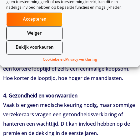
geen toestemming geeft of uw toestemming intrekt, kan dit een
crematie of begrafenis) heeft een lagere premie dan een
nadelige invloed hebben op bepaalde functies en mogelijkheden.
uitgebreide verzekering met extra diensten zoals
Accepteren
bloemen of catering.
Weiger
3. Looptijd van de polis
Bekijk voorkeuren
Je kunt kiezen voor een levenslange polis met
premiebetaling tot een bepaalde leeftijd (bijv. 85 jaar),
Cookiebeleid
Privacy verklaring
een kortere looptijd of zelfs een eenmalige koopsom.
Hoe korter de looptijd, hoe hoger de maandlasten.
4. Gezondheid en voorwaarden
Vaak is er geen medische keuring nodig, maar sommige
verzekeraars vragen een gezondheidsverklaring of
hanteren een wachttijd. Dit kan invloed hebben op de
premie en de dekking in de eerste jaren.