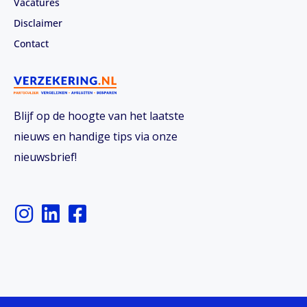
Vacatures
Disclaimer
Contact
Blijf op de hoogte van het laatste
nieuws en handige tips via onze
nieuwsbrief!
I
L
F
n
i
a
s
n
c
t
k
e
a
e
b
g
d
o