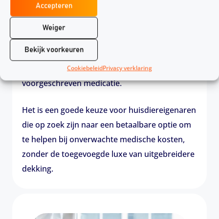
Basis verzekering
Accepteren
De basis verzekering biedt dekking voor de
Weiger
essentiële medische zorg die je huisdier nodig
Bekijk voorkeuren
heeft. Dit omvat vaak consulten bij de
dierenarts, diagnostische onderzoeken en
Cookiebeleid
Privacy verklaring
voorgeschreven medicatie.
Het is een goede keuze voor huisdiereigenaren
die op zoek zijn naar een betaalbare optie om
te helpen bij onverwachte medische kosten,
zonder de toegevoegde luxe van uitgebreidere
dekking.