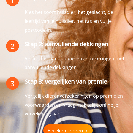
Kies het soort huisdier, het geslacht, de
leeftijd van je huisdier, het ras en vul je
postcode in.
Stap 2: aanvullende dekkingen
2
Verfijn het aanbod dierenverzekeringen met
aanvullende dekkingen.
Stap 3: vergelijken van premie
3
Vergelijk dierenverzekeringen op premie en
voorwaarden en vraag makkelijk online je
verzekering aan.
Bereken je premie