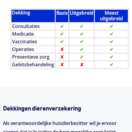
Dekking
Basis
Uitgebreid
Meest
uitgebreid
Consultaties
✔
✔
✔
Medicatie
✔
✔
✔
Vaccinaties
✔
✔
✔
Operaties
✘
✔
✔
Preventieve zorg
✘
✔
✔
Gebitsbehandeling
✘
✘
✔
Dekkingen dierenverzekering
Als verantwoordelijke huisdierbezitter wil je ervoor