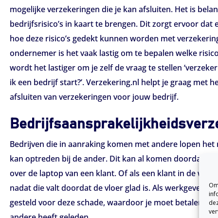
mogelijke verzekeringen die je kan afsluiten. Het is bela
bedrijfsrisico’s in kaart te brengen. Dit zorgt ervoor da
hoe deze risico’s gedekt kunnen worden met verzekerin
ondernemer is het vaak lastig om te bepalen welke risico’
wordt het lastiger om je zelf de vraag te stellen ‘verzeke
ik een bedrijf start?’. Verzekering.nl helpt je graag met 
afsluiten van verzekeringen voor jouw bedrijf.
Bedrijfs­aansprakelijk­heids­ver
Bedrijven die in aanraking komen met andere lopen het r
kan optreden bij de ander. Dit kan al komen doordat er 
over de laptop van een klant. Of als een klant in de winke
Om 
nadat die valt doordat de vloer glad is. Als werkgever wo
inf
gesteld voor deze schade, waardoor je moet betalen voo
dez
ver
andere heeft geleden.