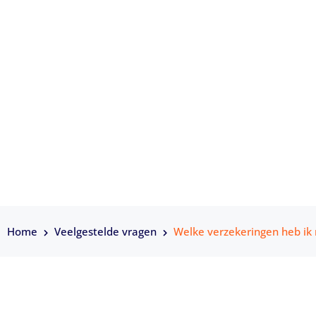
Veelgestelde vragen welke verzekeringe
start?
Home
Veelgestelde vragen
Welke verzekeringen heb ik n