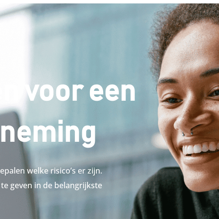
n voor een
rneming
alen welke risico’s er zijn.
te geven in de belangrijkste