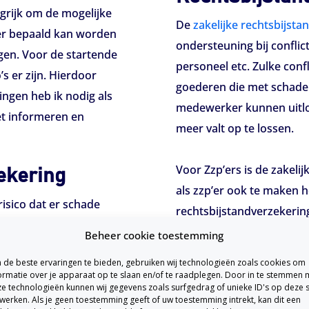
ngrijk om de mogelijke
De
zakelijke rechtsbijsta
t er bepaald kan worden
ondersteuning bij conflic
gen. Voor de startende
personeel etc. Zulke conf
s er zijn. Hierdoor
goederen die met schade 
ringen heb ik nodig als
medewerker kunnen uitlope
het informeren en
meer valt op te lossen.
Voor Zzp’ers is de zakeli
zekering
als zzp’er ook te maken h
isico dat er schade
rechtsbijstandverzekering
een glas water omvalt
juridische proces en de
Beheer cookie toestemming
l zijn arm breekt,
rechtsbijstandverzekering
de beste ervaringen te bieden, gebruiken wij technologieën zoals cookies om
rd je aansprakelijk
proces. Tot slot heb je de
ormatie over je apparaat op te slaan en/of te raadplegen. Door in te stemmen 
r de schade die de
e technologieën kunnen wij gegevens zoals surfgedrag of unieke ID's op deze s
het nodig is.
werken. Als je geen toestemming geeft of uw toestemming intrekt, kan dit een