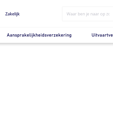
Zoeken
Zakelijk
Aansprakelijkheidsverzekering
Uitvaartv
ngen heb ik
edrijf start?