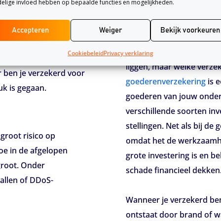
elige invloed hebben op bepaalde functies en mogelijkheden.
Inventaris en
tegen schade die
Accepteren
Weiger
Bekijk voorkeuren
Een ondernemer die werkt
erk. De verzekering
aan zijn inventaris en 
Cookiebeleid
Privacy verklaring
ij een incident waar
liggen, maar welke verzek
r ben je verzekerd voor
goederenverzekering
is e
uk is gegaan.
goederen van jouw ondern
verschillende soorten in
stellingen. Net als bij de
 groot risico op
omdat het de werkzaamhed
oe in de afgelopen
grote investering is en be
groot. Onder
schade financieel dekken
vallen of DDoS-
Wanneer je verzekerd ben
ontstaat door brand of wa