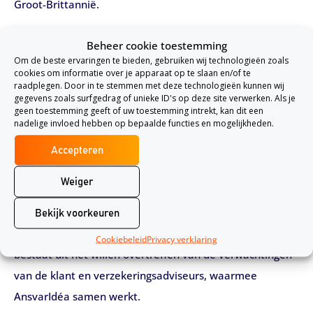
Groot-Brittannië.
AnsvarIdéa Missie & Visie
Beheer cookie toestemming
Om de beste ervaringen te bieden, gebruiken wij technologieën zoals
AnsvarIdéa heeft een vooruitstrevende missie.
cookies om informatie over je apparaat op te slaan en/of te
raadplegen. Door in te stemmen met deze technologieën kunnen wij
AnsvarIdéa wilt zich als verzekeraar onderscheiden door
gegevens zoals surfgedrag of unieke ID's op deze site verwerken. Als je
maatschappelijk betrokken te zijn. Dit is terug te zien in
geen toestemming geeft of uw toestemming intrekt, kan dit een
nadelige invloed hebben op bepaalde functies en mogelijkheden.
de onderscheidende verzekeringsproducten van
AnsvarIdéa . Door maatschappelijke betrokkenheid te
Accepteren
combineren met empathie en toegankelijkheid wil
Weiger
AnsvarIdéa in de product- en dienstverlening een
belangrijke rol spelen voor zijn stakeholders. AnsvarIdéa
Bekijk voorkeuren
heeft daarnaast ook een visie. De visie van AnsvarIdéa
Cookiebeleid
Privacy verklaring
bestaat uit het willen overtreffen van de verwachtingen
van de klant en verzekeringsadviseurs, waarmee
AnsvarIdéa samen werkt.