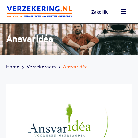
Ga
naar
Zakelijk
de
inhoud
h
AnsvarIdéa
Home
Verzekeraars
AnsvarIdéa