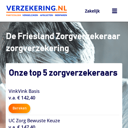
Ga
naar
Zakelijk
de
inhoud
h
De Friesland Zorgverzekeraar
zorgverzekering
Onze top 5 zorgverzekeraars
VinkVink Basis
v.a. € 142,40
Bereken
UC Zorg Bewuste Keuze
v.a. € 147,40