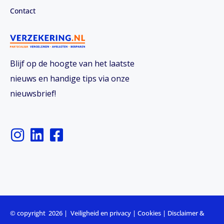
Contact
Blijf op de hoogte van het laatste
nieuws en handige tips via onze
nieuwsbrief!
I
L
F
n
i
a
s
n
c
t
k
e
a
e
b
g
d
o
r
i
o
© copyright 2026 |
Veiligheid en privacy
|
Cookies
|
Disclaimer &