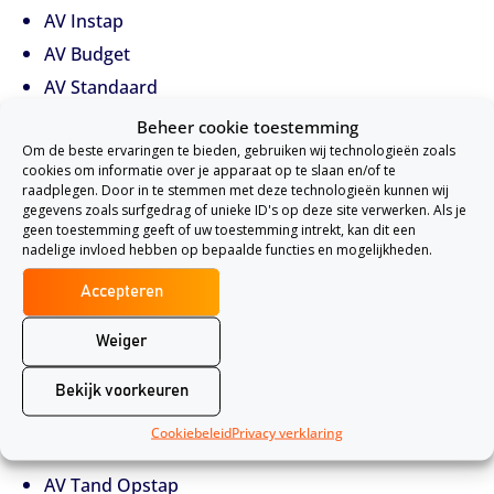
AV Instap
AV Budget
AV Standaard
AV Extra
Beheer cookie toestemming
Om de beste ervaringen te bieden, gebruiken wij technologieën zoals
cookies om informatie over je apparaat op te slaan en/of te
Tandartsverzekeringen van De Friesland
raadplegen. Door in te stemmen met deze technologieën kunnen wij
gegevens zoals surfgedrag of unieke ID's op deze site verwerken. Als je
zorgverzekeraar
geen toestemming geeft of uw toestemming intrekt, kan dit een
Als je meer tandzorg nodig hebt dan alleen de controle
nadelige invloed hebben op bepaalde functies en mogelijkheden.
die elk half jaar plaatsvindt, dan is er naast de
Accepteren
zorgverzekering van De Friesland zorgverzekeraar een
Weiger
tandartsverzekering
een goede keuze. De Friesland heeft
de volgende extra tandartsverzekeringen:
Bekijk voorkeuren
De Zelf Bewust heeft de volgende
Cookiebeleid
Privacy verklaring
Tandartsverzekeringen:
AV Tand Opstap