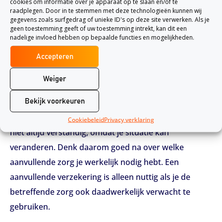
cookies om informatie over je apparaat op te slaan en/of te
Combinatiepolis:
Met een combinatiepolis heb je
raadplegen. Door in te stemmen met deze technologieën kunnen wij
meer vrijheid in het kiezen van zorgverleners. Soms
gegevens zoals surfgedrag of unieke ID's op deze site verwerken. Als je
geen toestemming geeft of uw toestemming intrekt, kan dit een
moet je de kosten eerst voorschieten en deze later
nadelige invloed hebben op bepaalde functies en mogelijkheden.
declareren bij jouw verzekeraar. Bij zorg onder
Accepteren
natura gebeurt de afhandeling automatisch.
Weiger
Kijk kritisch naar aanvullende dekkingen
Veel mensen nemen bij het overstappen dezelfde
Bekijk voorkeuren
aanvullende dekkingen mee als het jaar ervoor. Dit is
Cookiebeleid
Privacy verklaring
niet altijd verstandig, omdat je situatie kan
veranderen. Denk daarom goed na over welke
aanvullende zorg je werkelijk nodig hebt. Een
aanvullende verzekering is alleen nuttig als je de
betreffende zorg ook daadwerkelijk verwacht te
gebruiken.