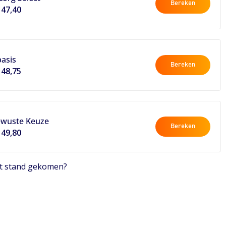
Bereken
147,40
asis
Bereken
148,75
ewuste Keuze
Bereken
149,80
tot stand gekomen?