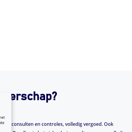
angerschap?
met
ite
oals consulten en controles, volledig vergoed. Ook