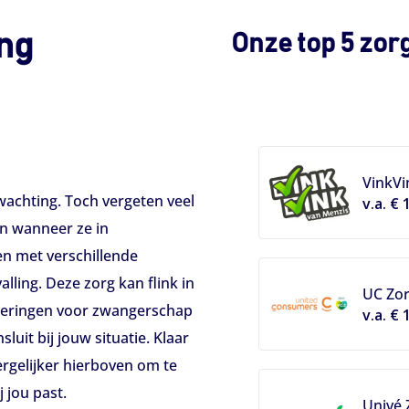
ing
Onze top 5 zo
VinkVi
wachting. Toch vergeten veel
v.a. € 
n wanneer ze in
en met verschillende
lling. Deze zorg kan flink in
UC Zo
ekeringen voor zwangerschap
v.a. € 
luit bij jouw situatie. Klaar
ergelijker hierboven om te
 jou past.
Univé 