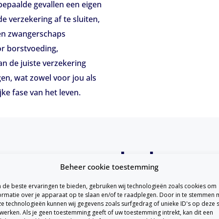
bepaalde gevallen een eigen
e verzekering af te sluiten,
een zwangerschaps
or borstvoeding,
 de juiste verzekering
gen, wat zowel voor jou als
jke fase van het leven.
 een zorgverzekering zw
Beheer cookie toestemming
de beste ervaringen te bieden, gebruiken wij technologieën zoals cookies om
ormatie over je apparaat op te slaan en/of te raadplegen. Door in te stemmen 
e technologieën kunnen wij gegevens zoals surfgedrag of unieke ID's op deze s
ens en na de zwangerschap. Zo worden verloskundige zorg, z
werken. Als je geen toestemming geeft of uw toestemming intrekt, kan dit een