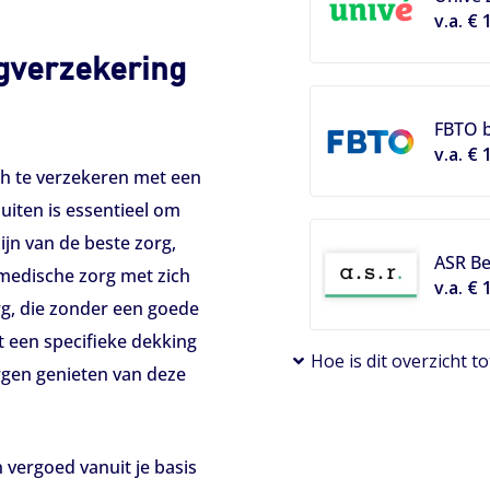
v.a. € 
gverzekering
FBTO b
v.a. € 
ch te verzekeren met een
uiten is essentieel om
ijn van de beste zorg,
ASR B
medische zorg met zich
v.a. € 
rg, die zonder een goede
t een specifieke dekking
Hoe is dit overzicht 
rgen genieten van deze
 vergoed vanuit je basis