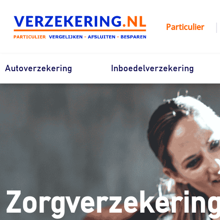
Ga
naar
|
Particulier
de
inhoud
Autoverzekering
Inboedelverzekering
Zorgverzekerin