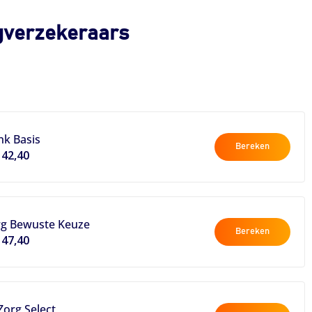
rgverzekeraars
nk Basis
Bereken
142,40
rg Bewuste Keuze
Bereken
147,40
Zorg Select