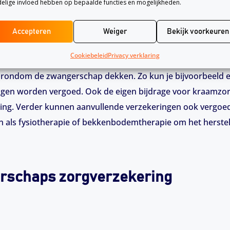
derzoeken worden gedekt wanneer er een medische indicatie
elige invloed hebben op bepaalde functies en mogelijkheden.
vergoedt de basisverzekering kraamzorg, hoewel er een eige
als er geen medische noodzaak is voor een ziekenhuisbeval
Accepteren
Weiger
Bekijk voorkeuren
Cookiebeleid
Privacy verklaring
 rondom de zwangerschap dekken. Zo kun je bijvoorbeeld 
en worden vergoed. Ook de eigen bijdrage voor kraamzorg
ering. Verder kunnen aanvullende verzekeringen ook vergo
 als fysiotherapie of bekkenbodemtherapie om het herstel 
erschaps zorgverzekering