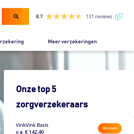
8.7
131 reviews
erzekering
Meer verzekeringen
Onze top 5
zorgverzekeraars
VinkVink Basis
Bereken
v.a. € 142,40