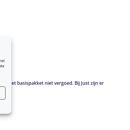
met
ite
e het basispakket niet vergoed. Bij Just zijn er