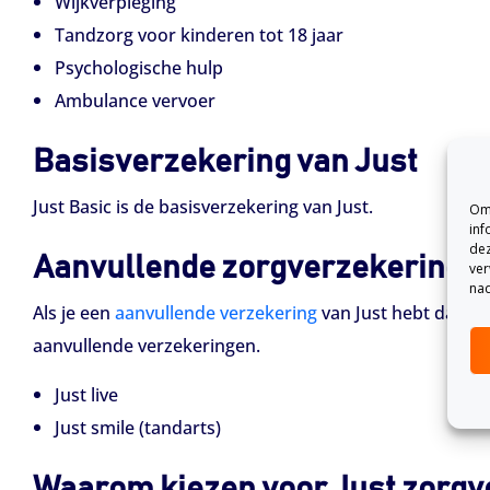
Wijkverpleging
Tandzorg voor kinderen tot 18 jaar
Psychologische hulp
Ambulance vervoer
Basisverzekering van Just
Just Basic is de basisverzekering van Just.
Om 
inf
dez
Aanvullende zorgverzekeringen
ver
nad
Als je een
aanvullende verzekering
van Just hebt dan ben
aanvullende verzekeringen.
Just live
Just smile (tandarts)
Waarom kiezen voor Just zorgv