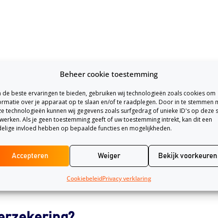
Beheer cookie toestemming
de beste ervaringen te bieden, gebruiken wij technologieën zoals cookies om
ormatie over je apparaat op te slaan en/of te raadplegen. Door in te stemmen 
e technologieën kunnen wij gegevens zoals surfgedrag of unieke ID's op deze s
 van Just
werken. Als je geen toestemming geeft of uw toestemming intrekt, kan dit een
elige invloed hebben op bepaalde functies en mogelijkheden.
 je voor meer zorg verzekerd. Je bent voor zorg verzekerd di
Accepteren
Weiger
Bekijk voorkeuren
Cookiebeleid
Privacy verklaring
erzekering?