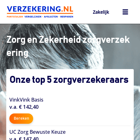
Ga
naar
Zakelijk
de
inhoud
h
Zorg en Zekerheid zorgverzek
ering
Onze top 5 zorgverzekeraars
VinkVink Basis
v.a. € 142,40
Bereken
UC Zorg Bewuste Keuze
v.a. € 147,40