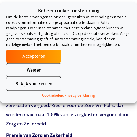
Zorg en Zekerheid heeft afspraken gemaakt met diverse
Beheer cookie toestemming
zorgverleners waaronder ziekenhuizen en
Om de beste ervaringen te bieden, gebruiken wij technologieën zoals
huisartspraktijken, zodat jij kan profiteren van optimale
cookies om informatie over je apparaat op te slaan en/of te
raadplegen. Door in te stemmen met deze technologieën kunnen wij
zorg in Nederland. Naast het gebruikmaken van
gegevens zoals surfgedrag of unieke ID's op deze site verwerken. Als je
geen toestemming geeft of uw toestemming intrekt, kan dit een
gecontracteerde zorgverleners kun je ook gebruik maken
nadelige invloed hebben op bepaalde functies en mogelijkheden.
van niet-gecontracteerde zorgverleners. Er zit dan echter
Accepteren
wel verschil in de vergoeding die je krijgt voor de zorg. De
vergoeding die je uitgekeerd krijgt bij gebruikmaking van
Weiger
niet-gecontracteerde zorgverleners is afhankelijk van
Bekijk voorkeuren
welke basisverzekering je neemt. Kies je bijvoorbeeld
Cookiebeleid
Privacy verklaring
voor de Zorg Gemak Polis, dan worden 75% van de
zorgkosten vergoed. Kies je voor de Zorg Vrij Polis, dan
worden maximaal 100% van je zorgkosten vergoed door
Zorg en Zekerheid.
Premie van Zorg en Zekerheid