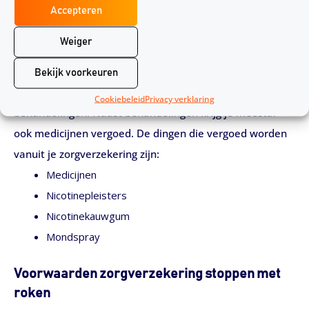
Zorgverzekering stoppen met roken. Welke
Accepteren
medicijnen worden wel vergoed?
Weiger
Het is mogelijk om te stoppen met roken via je
zorgverzekering. In de meeste situaties krijg je alle
Bekijk voorkeuren
kosten vergoed voor erkende stoppen met roken
Cookiebeleid
Privacy verklaring
behandelingen. Naast behandelingen krijg je meestal
ook medicijnen vergoed. De dingen die vergoed worden
vanuit je zorgverzekering zijn:
Medicijnen
Nicotinepleisters
Nicotinekauwgum
Mondspray
Voorwaarden zorgverzekering stoppen met
roken