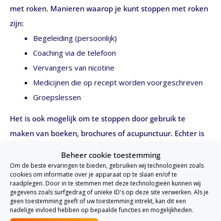
met roken. Manieren waarop je kunt stoppen met roken
zijn:
Begeleiding (persoonlijk)
Coaching via de telefoon
Vervangers van nicotine
Medicijnen die op recept worden voorgeschreven
Groepslessen
Het is ook mogelijk om te stoppen door gebruik te
maken van boeken, brochures of acupunctuur. Echter is
er op wetenschappelijke basis niet of nauwelijks bewijs
Beheer cookie toestemming
dat deze methodes werken. In sommige gevallen kan het
Om de beste ervaringen te bieden, gebruiken wij technologieën zoals
cookies om informatie over je apparaat op te slaan en/of te
voorkomen dat een stoppen met roken zorgverzekering
raadplegen. Door in te stemmen met deze technologieën kunnen wij
gegevens zoals surfgedrag of unieke ID's op deze site verwerken. Als je
deze behandelingen dekt wanneer je
aanvullend
geen toestemming geeft of uw toestemming intrekt, kan dit een
verzekerd
bent.
nadelige invloed hebben op bepaalde functies en mogelijkheden.