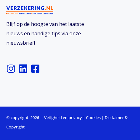
Blijf op de hoogte van het laatste
nieuws en handige tips via onze
nieuwsbrief!
I
L
F
n
i
a
s
n
c
t
k
e
a
e
b
g
d
o
r
i
o
© copyright 2026 |
Veiligheid en privacy
|
Cookies
|
Disclaimer &
a
n
k
Copyright
m
-