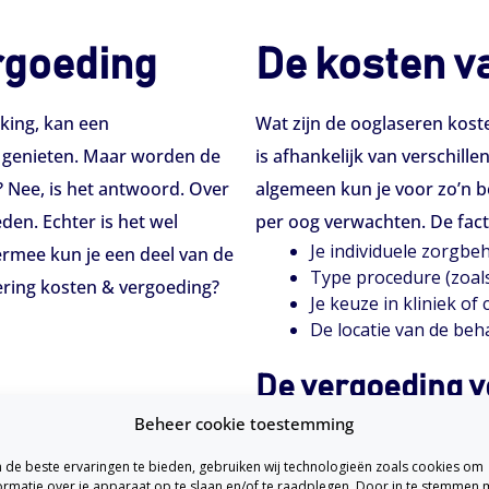
rgoeding
De kosten v
jking, kan een
Wat zijn de ooglaseren kost
e genieten. Maar worden de
is afhankelijk van verschill
? Nee, is het antwoord. Over
algemeen kun je voor zo’n b
den. Echter is het wel
per oog verwachten. De facto
Je individuele zorgbe
iermee kun je een deel van de
Type procedure (zoal
ering kosten & vergoeding?
Je keuze in kliniek of 
De locatie van de beh
De vergoeding 
Beheer cookie toestemming
an de vorm van het
Ben je van plan om je ogen t
behandeling kan
de beste ervaringen te bieden, gebruiken wij technologieën zoals cookies om
aanvullende verzekering een
ormatie over je apparaat op te slaan en/of te raadplegen. Door in te stemmen 