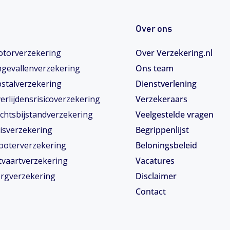
Over ons
torverzekering
Over Verzekering.nl
gevallenverzekering
Ons team
stalverzekering
Dienstverlening
erlijdensrisicoverzekering
Verzekeraars
chtsbijstandverzekering
Veelgestelde vragen
isverzekering
Begrippenlijst
ooterverzekering
Beloningsbeleid
tvaartverzekering
Vacatures
rgverzekering
Disclaimer
Contact