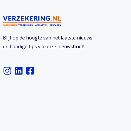
Blijf op de hoogte van het laatste nieuws
en handige tips via onze nieuwsbrief!
I
L
F
n
i
a
s
n
c
t
k
e
a
e
b
g
d
o
r
i
o
a
n
k