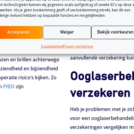
ing verhelpen. Deze
slechts in uitzonderlijke ge
e technologieën kunnen wij gegevens zoals surfgedrag of unieke ID's op deze s
werken. Als je geen toestemming geeft of uw toestemming intrekt, kan dit een
en. De artsen zullen
van uitzonderlijke gevallen 
elige invloed hebben op bepaalde functies en mogelijkheden.
ijn zal ervaren tijdens de
grote afwijking van beide og
Val je niet in de uitzonderli
Accepteren
Weiger
Bekijk voorkeuren
Dit is niet bepaald goedkoop
?
Cookiebeleid
Privacy verklaring
opdraaien, kun je een aanvu
aanvullende verzekering ku
zen en brillen achterwege
rziendheid en bijziendheid
Ooglaserbeh
eratie risico’s kijken. Zo
an
FYEO
zijn
verzekeren
Heb je problemen met je zich
voor een ooglaserbehandelin
verzekeringen vergelijken m