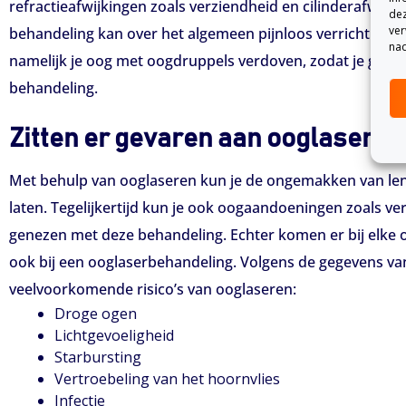
refractieafwijkingen zoals verziendheid en cilinderafwijk
dez
ver
behandeling kan over het algemeen pijnloos verricht word
nad
namelijk je oog met oogdruppels verdoven, zodat je geen p
behandeling.
Zitten er gevaren aan ooglaseren
Met behulp van ooglaseren kun je de ongemakken van len
laten. Tegelijkertijd kun je ook oogaandoeningen zoals ve
genezen met deze behandeling. Echter komen er bij elke op
ook bij een ooglaserbehandeling. Volgens de gegevens v
veelvoorkomende risico’s van ooglaseren:
Droge ogen
Lichtgevoeligheid
Starbursting
Vertroebeling van het hoornvlies
Infectie