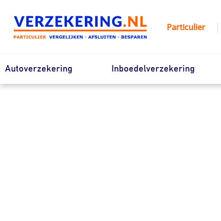
Ga
naar
|
Particulier
de
inhoud
Autoverzekering
Inboedelverzekering