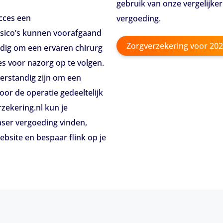
gebruik van onze vergelijke
cces een
vergoeding.
risico’s kunnen voorafgaand
Zorgverzekering voor 202
dig om een ervaren chirurg
es voor nazorg op te volgen.
verstandig zijn om een
oor de operatie gedeeltelijk
zekering.nl kun je
aser vergoeding vinden,
ebsite en bespaar flink op je