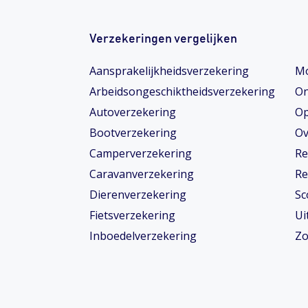
Verzekeringen vergelijken
Aansprakelijkheidsverzekering
Mo
Arbeidsongeschiktheids­­verzekering
On
Autoverzekering
Op
Bootverzekering
Ov
Camperverzekering
Re
Caravanverzekering
Re
Dierenverzekering
Sc
Fietsverzekering
Ui
Inboedelverzekering
Zo