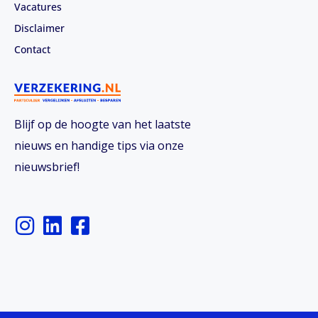
Vacatures
Disclaimer
Contact
Blijf op de hoogte van het laatste
nieuws en handige tips via onze
nieuwsbrief!
I
L
F
n
i
a
s
n
c
t
k
e
a
e
b