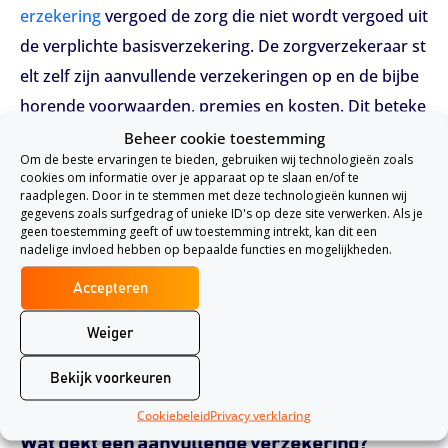
erzekering
vergoed de zorg die niet wordt vergoed uit
de verplichte basisverzekering. De zorgverzekeraar st
elt zelf zijn aanvullende verzekeringen op en de bijbe
horende voorwaarden, premies en kosten. Dit beteke
nt dus ook dat een zorgverzekeraar een hogere prem
Beheer cookie toestemming
Om de beste ervaringen te bieden, gebruiken wij technologieën zoals
ie kan vragen als je ouder of chronisch ziek bent.
cookies om informatie over je apparaat op te slaan en/of te
raadplegen. Door in te stemmen met deze technologieën kunnen wij
Een basisverzekering dekt dus niet alle kosten die je
gegevens zoals surfgedrag of unieke ID's op deze site verwerken. Als je
geen toestemming geeft of uw toestemming intrekt, kan dit een
maakt. Brillen/lenzen, tandartskosten, fysiotherapie
nadelige invloed hebben op bepaalde functies en mogelijkheden.
(eerste 20 behandelingen zelf betalen als je chronisch
Accepteren
e aandoeningen hebt) worden bijvoorbeeld niet vergo
ed vanuit een basisverzekering. Voorzie je veel medis
Weiger
che kosten, dan kan een aanvullende verzekering han
Bekijk voorkeuren
dig zijn.
Cookiebeleid
Privacy verklaring
Wat dekt een aanvullende verzekering?