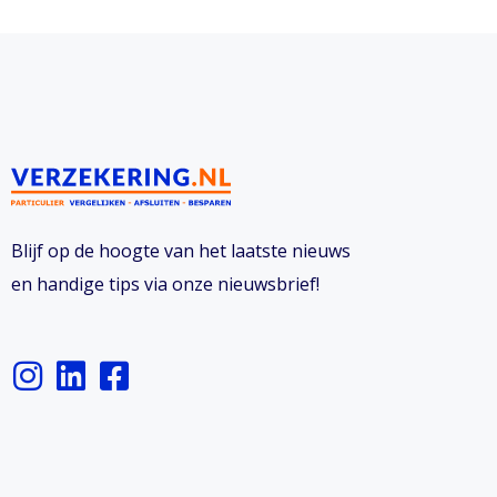
Blijf op de hoogte van het laatste nieuws
en handige tips via onze nieuwsbrief!
I
L
F
n
i
a
s
n
c
t
k
e
a
e
b