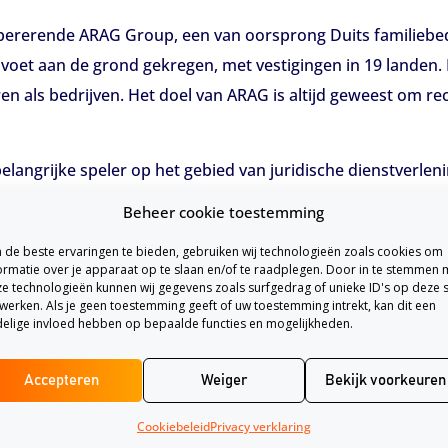
ererende ARAG Group, een van oorsprong Duits familiebedrij
 voet aan de grond gekregen, met vestigingen in 19 landen.
ren als bedrijven. Het doel van ARAG is altijd geweest om r
angrijke speler op het gebied van juridische dienstverlenin
n tot consumentengeschillen. ARAG onderscheidt zich door 
Beheer cookie toestemming
eft in de maatschappij.
de beste ervaringen te bieden, gebruiken wij technologieën zoals cookies om
ormatie over je apparaat op te slaan en/of te raadplegen. Door in te stemmen 
e technologieën kunnen wij gegevens zoals surfgedrag of unieke ID's op deze s
werken. Als je geen toestemming geeft of uw toestemming intrekt, kan dit een
elige invloed hebben op bepaalde functies en mogelijkheden.
 het bedrijf meer dan 60.000 mensen bij het oplossen van hu
 mensen zonder verzekering via de dienst “Rechtshulp on 
Accepteren
Weiger
Bekijk voorkeuren
 dat een verzekering vereist is. De telefonische dienstverl
 een 8,3 is.
Cookiebeleid
Privacy verklaring