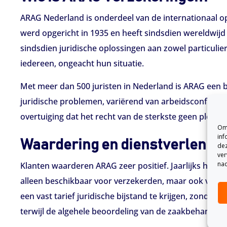
ARAG Nederland is onderdeel van de internationaal op
werd opgericht in 1935 en heeft sindsdien wereldwijd
sindsdien juridische oplossingen aan zowel particulie
iedereen, ongeacht hun situatie.
Met meer dan 500 juristen in Nederland is ARAG een bel
juridische problemen, variërend van arbeidsconflicte
overtuiging dat het recht van de sterkste geen plek he
Om 
inf
Waardering en dienstverlening
dez
ver
nad
Klanten waarderen ARAG zeer positief. Jaarlijks helpt
alleen beschikbaar voor verzekerden, maar ook voor
een vast tarief juridische bijstand te krijgen, zonder
terwijl de algehele beoordeling van de zaakbehandeling