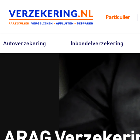
Ga
naar
|
Particulier
de
inhoud
Autoverzekering
Inboedelverzekering
ARAG Verzekeri