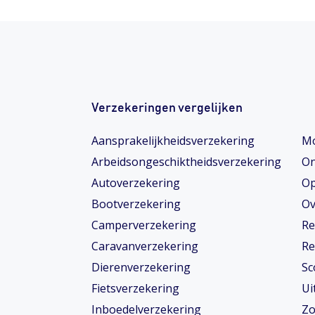
Verzekeringen vergelijken
Aansprakelijkheidsverzekering
Mo
Arbeidsongeschiktheids­­verzekering
On
Autoverzekering
Op
Bootverzekering
Ov
Camperverzekering
Re
Caravanverzekering
Re
Dierenverzekering
Sc
Fietsverzekering
Ui
Inboedelverzekering
Zo