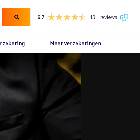
8.7
131 reviews
erzekering
Meer verzekeringen