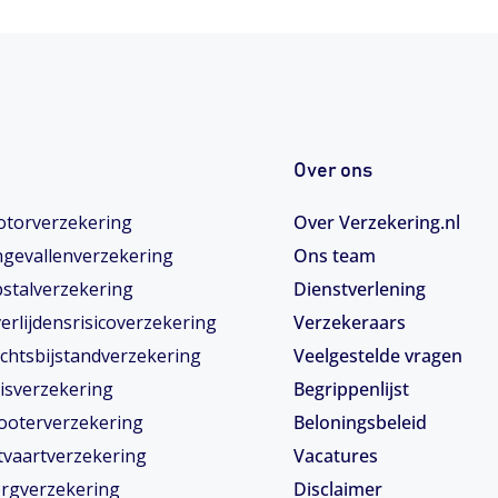
Over ons
torverzekering
Over Verzekering.nl
gevallenverzekering
Ons team
stalverzekering
Dienstverlening
erlijdensrisicoverzekering
Verzekeraars
chtsbijstandverzekering
Veelgestelde vragen
isverzekering
Begrippenlijst
ooterverzekering
Beloningsbeleid
tvaartverzekering
Vacatures
rgverzekering
Disclaimer