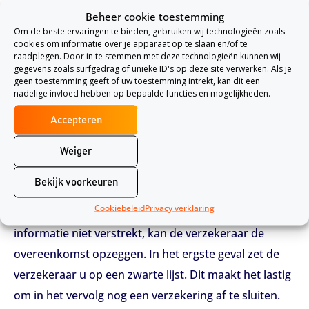
Als u een verzekering afsluit bent u verplicht om alle
Beheer cookie toestemming
gevraagde informatie aan de verzekeraar te
Om de beste ervaringen te bieden, gebruiken wij technologieën zoals
cookies om informatie over je apparaat op te slaan en/of te
verstrekken. Dit heet mededelingsplicht. De
raadplegen. Door in te stemmen met deze technologieën kunnen wij
gevraagde informatie gaat over feiten en
gegevens zoals surfgedrag of unieke ID's op deze site verwerken. Als je
geen toestemming geeft of uw toestemming intrekt, kan dit een
omstandigheden die te maken hebben met de
nadelige invloed hebben op bepaalde functies en mogelijkheden.
verzekeringsovereenkomst. Heeft u een
Accepteren
strafrechtelijk verleden? Dan hoeft u dit alleen aan te
geven wanneer de verzekeraar hier uitdrukkelijk om
Weiger
vraagt. Strafbare feiten die langer dan acht jaar voor
Bekijk voorkeuren
de overeenkomst zijn gepleegd, hoeft u niet te
Cookiebeleid
Privacy verklaring
melden. Wanneer de verzekerde de gevraagde
informatie niet verstrekt, kan de verzekeraar de
overeenkomst opzeggen. In het ergste geval zet de
verzekeraar u op een zwarte lijst. Dit maakt het lastig
om in het vervolg nog een verzekering af te sluiten.