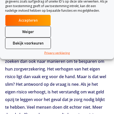
gegevens zoals surfgedrag of unieke ID's op deze site verwerken. Als je
verhogen van het eigen risico kun je flink wat geld
geen toestemming geeft of uw toestemming intrekt, kan dit een
nadelige invloed hebben op bepaalde functies en mogelijkheden.
besparen. Zo kun je tot 300 euro per jaar besparen,
als je je eigen risico maximaal tot 885 euro verhoogd.
Accepteren
Waarom het verhogen van het eigen risico niet
Weiger
altijd even handig is
Bekijk voorkeuren
Ook in het komende jaar zullen de kosten van de
Privacy verklaring
zorgverzekering omhoog gaan. Veel Nederlanders
zoeken dan ook naar manieren om te besparen om
hun zorgverzekering. Het verhogen van het eigen
risico ligt dan vaak erg voor de hand. Maar is dat wel
slim? Het antwoord op de vraag is nee. Als je het
eigen risico verhoogt, is het verstandig om wat geld
opzij te leggen voor het geval dat je zorg nodig blijkt
te hebben. Veel mensen doen dit echter niet. Meer