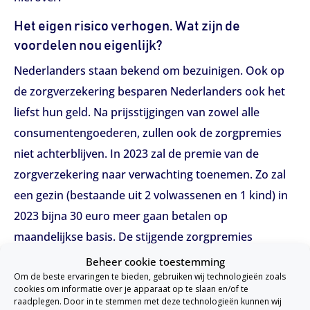
Het eigen risico verhogen. Wat zijn de
voordelen nou eigenlijk?
Nederlanders staan bekend om bezuinigen. Ook op
de zorgverzekering besparen Nederlanders ook het
liefst hun geld. Na prijsstijgingen van zowel alle
consumentengoederen, zullen ook de zorgpremies
niet achterblijven. In 2023 zal de premie van de
zorgverzekering naar verwachting toenemen. Zo zal
een gezin (bestaande uit 2 volwassenen en 1 kind) in
2023 bijna 30 euro meer gaan betalen op
maandelijkse basis. De stijgende zorgpremies
drukken de Nederlanders in een hoekje. Hierdoor
Beheer cookie toestemming
Om de beste ervaringen te bieden, gebruiken wij technologieën zoals
komen steeds meer Nederlanders met het dilemma
cookies om informatie over je apparaat op te slaan en/of te
te zitten: ‘Wel of niet eigen risico verhogen?’. Met het
raadplegen. Door in te stemmen met deze technologieën kunnen wij