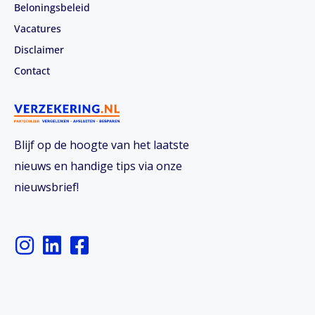
Beloningsbeleid
Vacatures
Disclaimer
Contact
Blijf op de hoogte van het laatste
nieuws en handige tips via onze
nieuwsbrief!
I
L
F
n
i
a
s
n
c
t
k
e