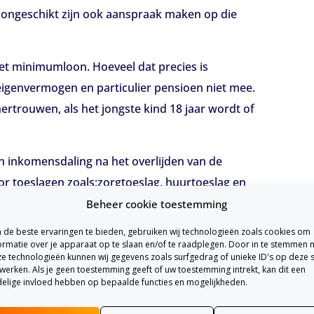
ongeschikt zijn ook aanspraak maken op die
et minimumloon. Hoeveel dat precies is
 eigenvermogen en particulier pensioen niet mee.
ertrouwen, als het jongste kind 18 jaar wordt of
en inkomensdaling na het overlijden van de
r toeslagen zoals:zorgtoeslag, huurtoeslag en
Beheer cookie toestemming
 aanmerking komt
de beste ervaringen te bieden, gebruiken wij technologieën zoals cookies om
ormatie over je apparaat op te slaan en/of te raadplegen. Door in te stemmen 
e technologieën kunnen wij gegevens zoals surfgedrag of unieke ID's op deze s
werken. Als je geen toestemming geeft of uw toestemming intrekt, kan dit een
elige invloed hebben op bepaalde functies en mogelijkheden.
jouw nabestaanden een nabestaandenpensioen