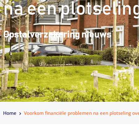
na een plotselin
Opstalverzekering nieuws
Home
Voorkom financiële problemen na een plotseling ove