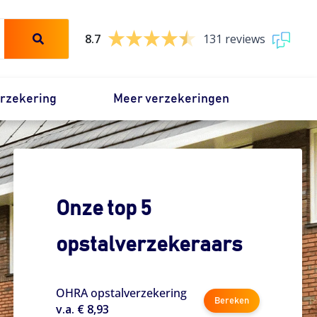
8.7
131 reviews
erzekering
Meer verzekeringen
Onze top 5
opstalverzekeraars
OHRA opstalverzekering
Bereken
v.a. € 8,93