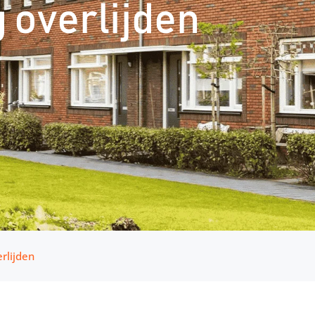
g overlijden
rlijden