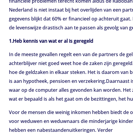
financiële problemen terecht komen aldus de Rabobank
Nederland is niet instaat bij het overlijden van een par
gegevens blijkt dat 60% er financieel op achteruit gaat
de levenswijze drastisch aan te passen als gevolg van 
1.Heb kennis van wat er al is geregeld
In de meeste gevallen regelt een van de partners de g
achterblijver niet goed weet hoe de zaken zijn geregel
hoe de geldzaken in elkaar steken. Het is daarom van 
is aan hypotheek, pensioen en verzekering.Daarnaast i
waar op de computer alles gevonden kan worden. Het zo
wat er bepaald is als het gaat om de bezittingen, het h
Voor de mensen die weinig inkomen hebben biedt de ov
voor weduwen en weduwnaars die minderjarige kind
hebben een nabestaandenuitkeringen. Verder