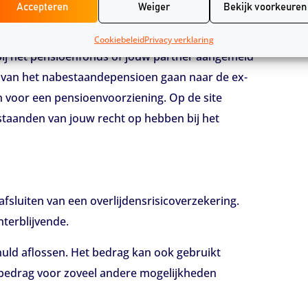
Accepteren
Weiger
Bekijk voorkeuren
 het hoe het geregeld is. Als je samenwoont met
Cookiebeleid
Privacy verklaring
 bij het pensioenfonds of jouw partner aangemeld
el van het nabestaandepensioen gaan naar de ex-
en voor een pensioenvoorziening. Op de site
staanden van jouw recht op hebben bij het
fsluiten van een overlijdensrisicoverzekering.
terblijvende.
ld aflossen. Het bedrag kan ook gebruikt
 bedrag voor zoveel andere mogelijkheden