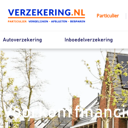
Ga
naar
|
Particulier
de
inhoud
Autoverzekering
Inboedelverzekering
Voorkom financi