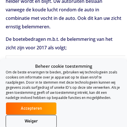
helder wordt en blijft. Uw autoruiten beslaan
vanwege de koude lucht rondom de auto in
combinatie met vocht in de auto. Ook dit kan uw zicht
ernstig belemmeren.
De boetebedragen m.b.t. de belemmering van het
zicht zijn voor 2017 als volgt;
Overtreding
Bedrag
Feitcode
Beheer cookie toestemming
Om de beste ervaringen te bieden, gebruiken wij technologieën zoals
cookies om informatie over je apparaat op te slaan en/of te
Geen of onvoldoende
raadplegen. Door in te stemmen met deze technologieën kunnen wij
werkende
€ 140,-
N 440 a
gegevens zoals surfgedrag of unieke ID's op deze site verwerken. Als je
geen toestemming geeft of uw toestemming intrekt, kan dit een
ontwasemingsinstallatie
nadelige invloed hebben op bepaalde functies en mogelijkheden.
Accepteren
Belemmerd zicht door
voorwerpen voor of op
€ 140,-
N 420 b
Weiger
ruiten