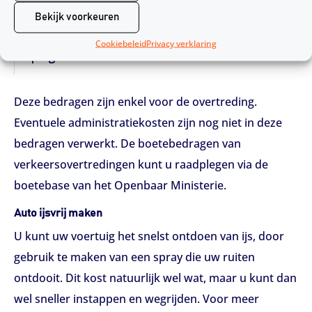
Bekijk voorkeuren
Noodzakelijk vereiste
Cookiebeleid
Privacy verklaring
€ 140,-
N 450 a
spiegels ontbreken
Deze bedragen zijn enkel voor de overtreding.
Eventuele administratiekosten zijn nog niet in deze
bedragen verwerkt. De boetebedragen van
verkeersovertredingen kunt u raadplegen via de
boetebase van het Openbaar Ministerie.
Auto ijsvrij maken
U kunt uw voertuig het snelst ontdoen van ijs, door
gebruik te maken van een spray die uw ruiten
ontdooit. Dit kost natuurlijk wel wat, maar u kunt dan
wel sneller instappen en wegrijden. Voor meer