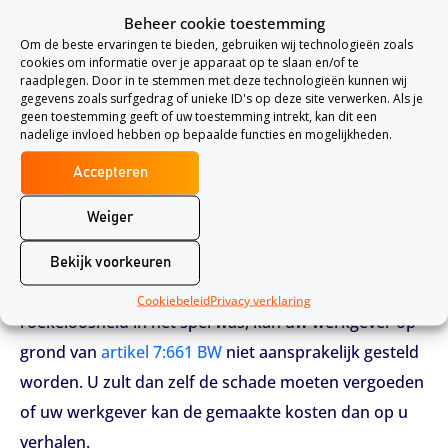
Onder roekeloos handelen, verstaat men doorgaans
Beheer cookie toestemming
iemand die zich bewust is van de mogelijke gevolgen
Om de beste ervaringen te bieden, gebruiken wij technologieën zoals
cookies om informatie over je apparaat op te slaan en/of te
die een risicovolle gedraging zich meebrengt, maar
raadplegen. Door in te stemmen met deze technologieën kunnen wij
toch overgaat tot dit gedrag.
gegevens zoals surfgedrag of unieke ID's op deze site verwerken. Als je
geen toestemming geeft of uw toestemming intrekt, kan dit een
Dit wil niet persé zeggen dat een medewerker zich
nadelige invloed hebben op bepaalde functies en mogelijkheden.
risicovol gedraagt, als hij er niet voor zorgt dat
Accepteren
bepaalde risico’s zijn uitgesloten. Deze gedragingen
vallen vaak onder de noemers “onachtzaamheid” of
Weiger
“aanmerkelijk onoplettend”.
Bekijk voorkeuren
Als uw werkgever kan aantonen dat er opzet of
Cookiebeleid
Privacy verklaring
roekeloosheid in het spel was, kan uw werkgever op
grond van
artikel 7:661 BW
niet aansprakelijk gesteld
worden. U zult dan zelf de schade moeten vergoeden
of uw werkgever kan de gemaakte kosten dan op u
verhalen.