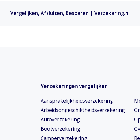
Vergelijken, Afsluiten, Besparen | Verzekering.nl
Verzekeringen vergelijken
Aansprakelijkheidsverzekering
Mo
Arbeidsongeschiktheids­­verzekering
On
Autoverzekering
Op
Bootverzekering
Ov
Camperverzekering
Re