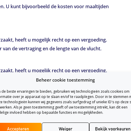
n. U kunt bijvoorbeeld de kosten voor maaltijden
rzaakt, heeft u mogelijk recht op een vergoeding.
 van de vertraging en de lengte van de vlucht.
rzaakt, heeft u mogelijk recht op een vergoeding.
ur van de vertraging en de lengte van de vlucht.
Beheer cookie toestemming
verder dan 3500 kilometer? Dan heeft u naast de
de beste ervaringen te bieden, gebruiken wij technologieën zoals cookies om
ormatie over je apparaat op te slaan en/of te raadplegen. Door in te stemmen 
e technologieën kunnen wij gegevens zoals surfgedrag of unieke ID's op deze s
werken. Als je geen toestemming geeft of uw toestemming intrekt, kan dit een
elige invloed hebben op bepaalde functies en mogelijkheden.
 volgende zaken, diensten of accommodatie:
Accepteren
Weiger
Bekijk voorkeuren