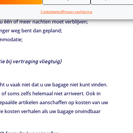
rhouding tot de wachttijd;
Cookiebeleid
Privacy verklaring
tot de wachttijd;
 u één of meer nachten moet verblijven;
anger weg bent dan gepland;
ommodatie;
 bij vertraging vliegtuig)
ht u vaak niet dat u uw bagage niet kunt vinden.
of soms zelfs helemaal niet arriveert. Ook in
 bepaalde artikelen aanschaffen op kosten van uw
 de kosten verhalen als uw bagage onvindbaar