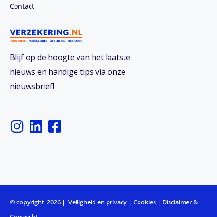
Contact
Blijf op de hoogte van het laatste
nieuws en handige tips via onze
nieuwsbrief!
I
L
F
n
i
a
s
n
c
t
k
e
a
e
b
g
d
o
r
i
o
© copyright 2026 |
Veiligheid en privacy
|
Cookies
|
Disclaimer &
Copyright