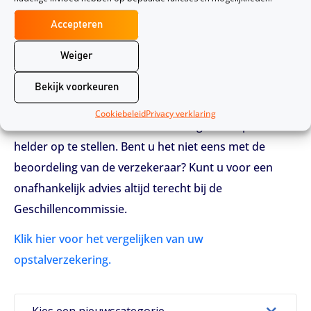
dat de volgende zin: “U bent verzekerd voor schade
Accepteren
aan de tuin die hoort bij uw woning” doorslaggevend
is voor het wel of niet uitkeren van de schade. De
Weiger
verzekerde werd in het gelijk gesteld en de
Bekijk voorkeuren
verzekeraar heeft de schade inmiddels uitgekeerd.
Cookiebeleid
Privacy verklaring
Een verzekeraar dient dus in ieder geval de polis
helder op te stellen. Bent u het niet eens met de
beoordeling van de verzekeraar? Kunt u voor een
onafhankelijk advies altijd terecht bij de
Geschillencommissie.
Klik hier voor het vergelijken van uw
opstalverzekering.