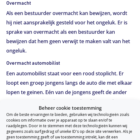
Overmacht
Als een bestuurder overmacht kan bewijzen, wordt
hij niet aansprakelijk gesteld voor het ongeluk. Er is
sprake van overmacht als een bestuurder kan
bewijzen dat hem geen verwijt te maken valt van het
ongeluk.
Overmacht automobilist
Een automobilist staat voor een rood stoplicht. Er
loopt een groep jongens langs de auto die met elkaar
lopen te geinen. Eén van de jongens geeft de ander
een zetje waardoor hij met zijn hoofd tegen de auto
Beheer cookie toestemming
valt. Hij loopt een hersenschudding op. In dit geval
Om de beste ervaringen te bieden, gebruiken wij technologieën zoals
kan de automobilist overmacht bewijzen en is hij niet
cookies om informatie over je apparaat op te slaan en/of te
raadplegen. Door in te stemmen met deze technologieën kunnen wij
aansprakelijk.
gegevens zoals surfgedrag of unieke ID's op deze site verwerken. Als je
geen toestemming geeft of uw toestemming intrekt, kan dit een