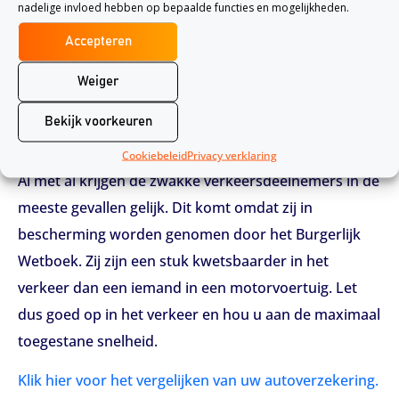
Geen overmacht automobilist
nadelige invloed hebben op bepaalde functies en mogelijkheden.
Een automobilist rijdt op een doorgaande weg.
Accepteren
Opeens schiet er een man tussen de auto’s door, de
Weiger
automobilist rijdt de fietser aan. In dit geval is er geen
sprake van overmacht, de auto had kunnen remmen
Bekijk voorkeuren
of uitwijken om het ongeluk te voorkomen.
Cookiebeleid
Privacy verklaring
Al met al krijgen de zwakke verkeersdeelnemers in de
meeste gevallen gelijk. Dit komt omdat zij in
bescherming worden genomen door het Burgerlijk
Wetboek. Zij zijn een stuk kwetsbaarder in het
verkeer dan een iemand in een motorvoertuig. Let
dus goed op in het verkeer en hou u aan de maximaal
toegestane snelheid.
Klik hier voor het vergelijken van uw autoverzekering.