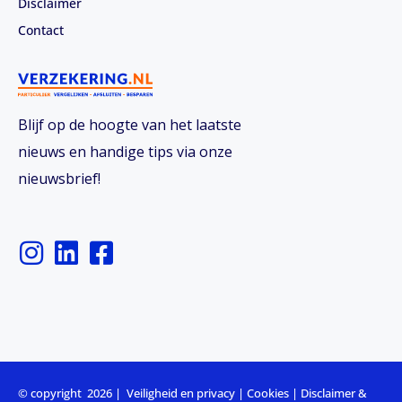
Disclaimer
Contact
Blijf op de hoogte van het laatste
nieuws en handige tips via onze
nieuwsbrief!
I
L
F
n
i
a
s
n
c
t
k
e
a
e
b
g
d
o
r
i
o
© copyright 2026 |
Veiligheid en privacy
|
Cookies
|
Disclaimer &