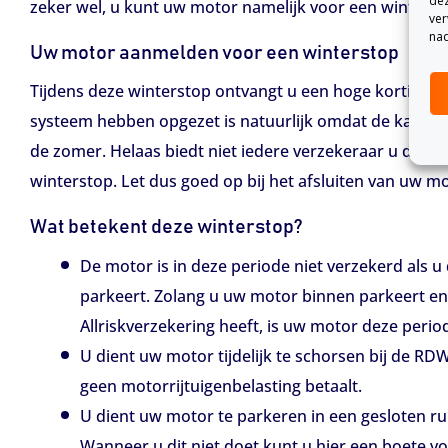
dez
zeker wel, u kunt uw motor namelijk voor een winterst
ver
nad
Uw motor aanmelden voor een winterstop
Tijdens deze winterstop ontvangt u een hoge korting o
systeem hebben opgezet is natuurlijk omdat de kans op 
de zomer. Helaas biedt niet iedere verzekeraar u de 
winterstop. Let dus goed op bij het afsluiten van uw m
Wat betekent deze winterstop?
De motor is in deze periode niet verzekerd als 
parkeert. Zolang u uw motor binnen parkeert e
Allriskverzekering heeft, is uw motor deze perio
U dient uw motor tijdelijk te schorsen bij de RDW.
geen motorrijtuigenbelasting betaalt.
U dient uw motor te parkeren in een gesloten rui
Wanneer u dit niet doet kunt u hier een boete vo