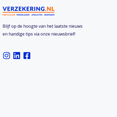
Blijf op de hoogte van het laatste nieuws
en handige tips via onze nieuwsbrief!
I
L
F
n
i
a
s
n
c
t
k
e
a
e
b
g
d
o
r
i
o
a
n
k
m
-