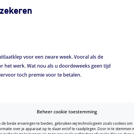
rzekeren
itlaatklep voor een zware week. Vooral als de
or het werk. Wat nou als u doordeweeks geen tijd
iervoor toch premie voor te betalen.
et weekend te verzekeren. Een motorverzekering
Beheer cookie toestemming
k om uw motor alleen voor het weekend te laten
de beste ervaringen te bieden, gebruiken wij technologieën zoals cookies om
w motorverzekering op te schorten? Die is er
ormatie over je apparaat op te slaan en/of te raadplegen. Door in te stemmen 