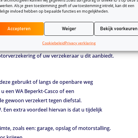
e technologieën kunnen wij gegevens zoals surfgedrag of unieke ID's op deze s
op aanmelden bij een aantal verzekeraars.
werken. Als je geen toestemming geeft of uw toestemming intrekt, kan dit een
elige invloed hebben op bepaalde functies en mogelijkheden.
p uw premie. De reden dat verzekeraars dit
Accepteren
Weiger
Bekijk voorkeuren
schade in de winter vele malen groter is dan in
Cookiebeleid
Privacy verklaring
mogelijkheid om uw motor aan te melden voor de
otorverzekering of uw verzekeraar u dit aanbiedt.
u deze gebruikt of langs de openbare weg
n u een WA Beperkt-Casco of een
de gewoon verzekert tegen diefstal.
 Een extra voordeel hiervan is dat u tijdelijk
mte, zoals een: garage, opslag of motorstalling.
or krijgen.