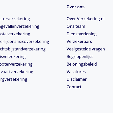
Over ons
torverzekering
Over Verzekering.nl
gevallenverzekering
Ons team
stalverzekering
Dienstverlening
erlijdensrisicoverzekering
Verzekeraars
chtsbijstandverzekering
Veelgestelde vragen
isverzekering
Begrippenlijst
ooterverzekering
Beloningsbeleid
tvaartverzekering
Vacatures
rgverzekering
Disclaimer
Contact