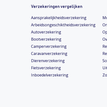
Verzekeringen vergelijken
Aansprakelijkheidsverzekering
Mo
Arbeidsongeschiktheids­­verzekering
On
Autoverzekering
Op
Bootverzekering
Ov
Camperverzekering
Re
Caravanverzekering
Re
Dierenverzekering
Sc
Fietsverzekering
Ui
Inboedelverzekering
Zo