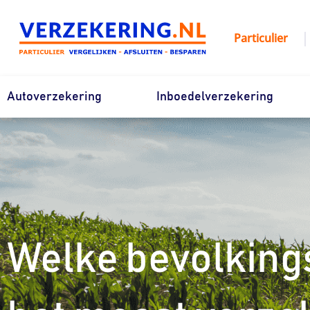
Ga
naar
|
Particulier
de
inhoud
Autoverzekering
Inboedelverzekering
Welke bevolking