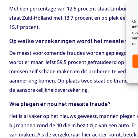
Met een percentage van 12,5 procent staat Limburg op p
staat Zuid-Holland met 13,7 procent en op plek één is 
Om 
15,1 procent.
inf
dez
ver
Op welke verzekeringen wordt het meeste frau
nad
De meest voorkomende fraudes worden gepleegd op mot
wordt er maar liefst 59,5 procent gefraudeerd op deze 
mensen zelf schade maken en dit proberen te verhalen op
aanmerking komen. Op plaats twee staat de brandverzek
de aansprakelijkheidsverzekering.
Wie plegen er nou het meeste fraude?
Het is al vaker op het nieuws geweest, mannen plegen 
bij mannen rond de 40 die in bezit zijn van een auto. E
van maken. Als de verzekeraar hier achter komt, betek