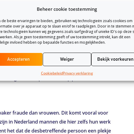
lek drie van de twaalf provincies. Op plek twee
Beheer cookie toestemming
Flevoland terug te vinden met een percentage van
de beste ervaringen te bieden, gebruiken wij technologieën zoals cookies om
ormatie over je apparaat op te slaan en/of te raadplegen. Door in te stemmen 
e technologieën kunnen wij gegevens zoals surfgedrag of unieke ID's op deze s
werken. Als je geen toestemming geeft of uw toestemming intrekt, kan dit een
de gepleegd?
elige invloed hebben op bepaalde functies en mogelijkheden.
orrijtuigen. Van alle schadeverzekeringen
Accepteren
Weiger
Bekijk voorkeuren
verzekering. Het gebeurt maar al te vaak dat
 hun verzekering terwijl zij hier niet voor in
Cookiebeleid
Privacy verklaring
ering met 18,7 procent en op plaats drie staat
vaker fraude dan vrouwen. Dit komt vooral voor
r zijn in Nederland mannen die hier zelfs hun werk
ent het dat de desbetreffende persoon een plekje