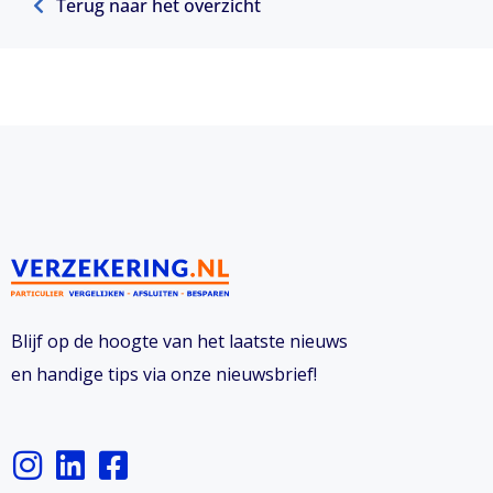
Terug naar het overzicht
Blijf op de hoogte van het laatste nieuws
en handige tips via onze nieuwsbrief!
I
L
F
n
i
a