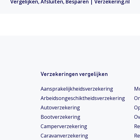
Vergelijken, Afsluiten, Besparen | Verzekering.nl
Verzekeringen vergelijken
Aansprakelijkheidsverzekering
Mo
Arbeidsongeschiktheids­­verzekering
On
Autoverzekering
Op
Bootverzekering
Ov
Camperverzekering
Re
Caravanverzekering
Re