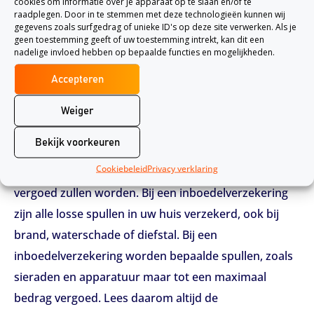
cookies om informatie over je apparaat op te slaan en/of te
moeilijk mogelijk te maken, dus een combinatie van
raadplegen. Door in te stemmen met deze technologieën kunnen wij
bijv. goede sloten, een alarm, camera en een
gegevens zoals surfgedrag of unieke ID's op deze site verwerken. Als je
geen toestemming geeft of uw toestemming intrekt, kan dit een
bewegingssensor is ideaal.
nadelige invloed hebben op bepaalde functies en mogelijkheden.
Opstal en inboedel verzekering
Accepteren
Bij een opstalverzekering is uw huis verzekerd tegen
Weiger
onverwachte kosten door brand, waterschade of
Bekijk voorkeuren
diefstal. Dit betekend dat de kosten van een
Cookiebeleid
Privacy verklaring
ingetrapte deur of ruit onder bepaalde voorwaarden
vergoed zullen worden. Bij een inboedelverzekering
zijn alle losse spullen in uw huis verzekerd, ook bij
brand, waterschade of diefstal. Bij een
inboedelverzekering worden bepaalde spullen, zoals
sieraden en apparatuur maar tot een maximaal
bedrag vergoed. Lees daarom altijd de