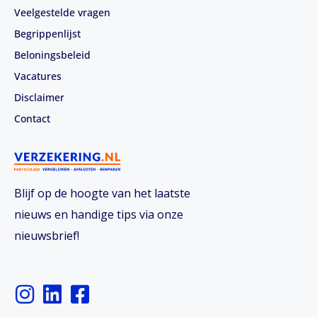
Veelgestelde vragen
Begrippenlijst
Beloningsbeleid
Vacatures
Disclaimer
Contact
Blijf op de hoogte van het laatste
nieuws en handige tips via onze
nieuwsbrief!
I
L
F
n
i
a