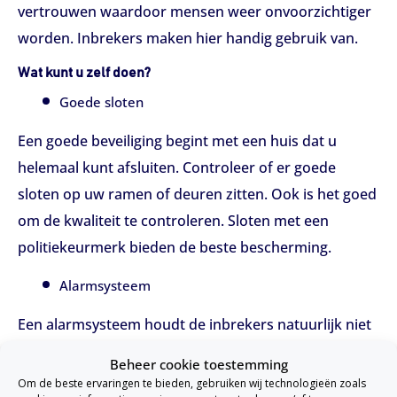
vertrouwen waardoor mensen weer onvoorzichtiger
worden. Inbrekers maken hier handig gebruik van.
Wat kunt u zelf doen?
Goede sloten
Een goede beveiliging begint met een huis dat u
helemaal kunt afsluiten. Controleer of er goede
sloten op uw ramen of deuren zitten. Ook is het goed
om de kwaliteit te controleren. Sloten met een
politiekeurmerk bieden de beste bescherming.
Alarmsysteem
Een alarmsysteem houdt de inbrekers natuurlijk niet
tegen, maar kan wel afschrikkend en waarschuwend
Beheer cookie toestemming
werken. U moet het de inbrekers proberen zo
Om de beste ervaringen te bieden, gebruiken wij technologieën zoals