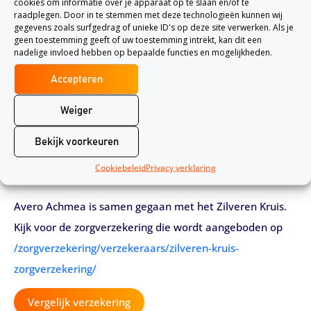
cookies om informatie over je apparaat op te slaan en/of te
Avéro Achmea zorgverzekering afsluiten en
raadplegen. Door in te stemmen met deze technologieën kunnen wij
vergelijken. Vergelijk met zorgverzekeringen van
gegevens zoals surfgedrag of unieke ID's op deze site verwerken. Als je
geen toestemming geeft of uw toestemming intrekt, kan dit een
alle aanbieders. Vind de beste verzekeraar voor
nadelige invloed hebben op bepaalde functies en mogelijkheden.
jouw zorg via Verzekering.nl
Accepteren
Weiger
Bekijk voorkeuren
Cookiebeleid
Privacy verklaring
Avero Achmea is samen gegaan met het Zilveren Kruis.
Kijk voor de zorgverzekering die wordt aangeboden op
/zorgverzekering/verzekeraars/zilveren-kruis-
zorgverzekering/
Vergelijk verzekering