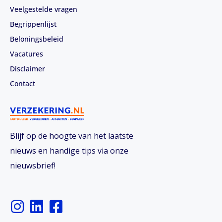
Veelgestelde vragen
Begrippenlijst
Beloningsbeleid
Vacatures
Disclaimer
Contact
Blijf op de hoogte van het laatste
nieuws en handige tips via onze
nieuwsbrief!
I
L
F
n
i
a