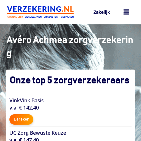
Ga
naar
Zakelijk
de
inhoud
h
Avéro Achmea zorgverzekerin
g
Onze top 5 zorgverzekeraars
VinkVink Basis
v.a. € 142,40
Bereken
UC Zorg Bewuste Keuze
v.a. € 147,40