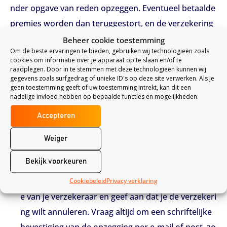
nder opgave van reden opzeggen. Eventueel betaalde
premies worden dan teruggestort, en de verzekering
wordt beschouwd als niet afgesloten.
Beheer cookie toestemming
Om de beste ervaringen te bieden, gebruiken wij technologieën zoals
cookies om informatie over je apparaat op te slaan en/of te
Hoe annuleer je je zorgverzekering?
raadplegen. Door in te stemmen met deze technologieën kunnen wij
gegevens zoals surfgedrag of unieke ID's op deze site verwerken. Als je
Je kunt de annulering op twee manieren doorgeven a
geen toestemming geeft of uw toestemming intrekt, kan dit een
nadelige invloed hebben op bepaalde functies en mogelijkheden.
an je zorgverzekeraar:
Accepteren
Schriftelijk:
Stuur een e-mail of brief waarin je duid
elijk aangeeft dat je de verzekering wilt annuleren.
Weiger
Vermeld je persoonlijke gegevens, klantnummer e
Bekijk voorkeuren
n om welke verzekering het gaat.
Telefonisch:
Neem contact op met de klantenservic
Cookiebeleid
Privacy verklaring
e van je verzekeraar en geef aan dat je de verzekeri
ng wilt annuleren. Vraag altijd om een schriftelijke
bevestiging van de opzegging per e-mail of post, zo