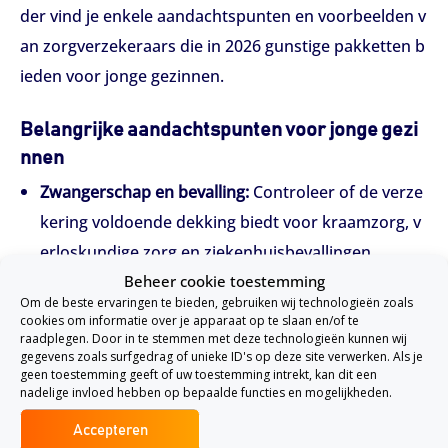
der vind je enkele aandachtspunten en voorbeelden v
an zorgverzekeraars die in 2026 gunstige pakketten b
ieden voor jonge gezinnen.
Belangrijke aandachtspunten voor jonge gezi
nnen
Zwangerschap en bevalling:
Controleer of de verze
kering voldoende dekking biedt voor kraamzorg, v
erloskundige zorg en ziekenhuisbevallingen.
Beheer cookie toestemming
Kinderzorg:
Kinderen tot 18 jaar zijn gratis meeverz
Om de beste ervaringen te bieden, gebruiken wij technologieën zoals
ekerd op de polis van een van de ouders. Het is ver
cookies om informatie over je apparaat op te slaan en/of te
raadplegen. Door in te stemmen met deze technologieën kunnen wij
standig om je kind bij te schrijven bij de ouder met
gegevens zoals surfgedrag of unieke ID's op deze site verwerken. Als je
de meest uitgebreide aanvullende verzekering, zod
geen toestemming geeft of uw toestemming intrekt, kan dit een
nadelige invloed hebben op bepaalde functies en mogelijkheden.
at het kind ook van deze extra’s profiteert.
Orthodontie en tandzorg:
Als je verwacht dat je kin
Accepteren