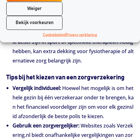
d een beugel nodig heeft, let dan op de dekking vo
Weiger
or orthodontie. Sommige verzekeraars hanteren w
achttijden of maximale vergoedingen.
Bekijk voorkeuren
Fysiotherapie en alternatieve zorg:
Voor kinderen d
Cookiebeleid
Privacy verklaring
ie actief zijn in sport of specifieke therapieën nodig
hebben, kan extra dekking voor fysiotherapie of alt
ernatieve zorg belangrijk zijn.
Tips bij het kiezen van een zorgverzekering
Vergelijk individueel:
Hoewel het mogelijk is om het
hele gezin bij één verzekeraar onder te brengen, ka
n het financieel voordeliger zijn om voor elk gezinsl
id afzonderlijk de beste polis te kiezen.
Gebruik een zorgvergelijker:
Websites zoals Verzek
ering.nl biedt onafhankelijke vergelijkingen van zor