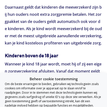
Daarnaast geldt dat kinderen die meeverzekerd zijn b
ij hun ouders nooit extra zorgpremie betalen. Het zor
gpakket van de ouders geldt automatisch ook voor d
e kinderen. Als je kind wordt meeverzekerd bij de oud
er met de meest uitgebreide aanvullende verzekering,
kan je kind kosteloos profiteren van uitgebreide zorg.
Kinderen boven de 18 jaar
Wanneer je kind 18 jaar wordt, moet hij of zij een eige
n zorgverzekering afsluiten. Vanaf dat moment geldt
ook het eigen risico. Je kind kan echter nog wel aanvu
Beheer cookie toestemming
Om de beste ervaringen te bieden, gebruiken wij technologieën zoals
llend verzekerd blijven via de ouderlijke verzekering, a
cookies om informatie over je apparaat op te slaan en/of te
fhankelijk van de voorwaarden van de verzekeraar.
raadplegen. Door in te stemmen met deze technologieën kunnen wij
gegevens zoals surfgedrag of unieke ID's op deze site verwerken. Als je
geen toestemming geeft of uw toestemming intrekt, kan dit een
Eigen bijdrage voor zorgkosten
nadelige invloed hebben op bepaalde functies en mogelijkheden.