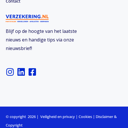
Contact
Blijf op de hoogte van het laatste
nieuws en handige tips via onze
nieuwsbrief!
I
L
F
n
i
a
s
n
c
t
k
e
a
e
b
g
d
o
r
i
o
© copyright 2026 |
Veiligheid en privacy
|
Cookies
|
Disclaimer &
a
n
k
Copyright