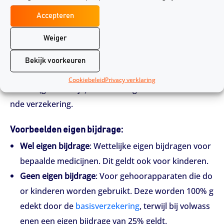
De eigen bijdrage verschilt van het eigen risico. In so
Accepteren
mmige gevallen dekt de
basisverzekering
slechts een
Weiger
deel van de zorgkosten. Voor het resterende deel gel
dt een eigen bijdrage, ook voor kinderen jonger dan 1
Bekijk voorkeuren
8 jaar. De eigen bijdrage kan afhankelijk van de situati
Cookiebeleid
Privacy verklaring
e soms (gedeeltelijk) worden vergoed via een aanvulle
nde verzekering.
Voorbeelden eigen bijdrage:
Wel eigen bijdrage
: Wettelijke eigen bijdragen voor
bepaalde medicijnen. Dit geldt ook voor kinderen.
Geen eigen bijdrage
: Voor gehoorapparaten die do
or kinderen worden gebruikt. Deze worden 100% g
edekt door de
basisverzekering
, terwijl bij volwass
enen een eigen bijdrage van 25% geldt.