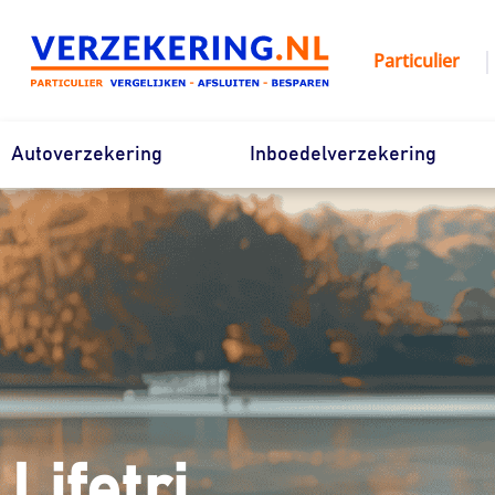
Ga
naar
|
Particulier
de
inhoud
Autoverzekering
Inboedelverzekering
Lifetri