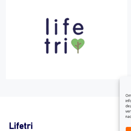
Om 
inf
dez
ver
nad
Lifetri