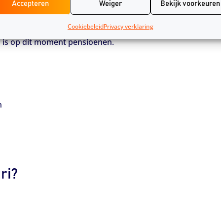
Accepteren
Weiger
Bekijk voorkeuren
 kent een lange historie. Lifetri heeft pensioen, uitvaart e
oden door Klaverblad of NUVEMA. Op dit moment biedt Lifet
Cookiebeleid
Privacy verklaring
ri is op dit moment pensioenen.
n
ri?