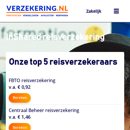
Ga
naar
Zakelijk
de
inhoud
h
InShared reisverzekering
Onze top 5 reisverzekeraars
FBTO reisverzekering
v.a. € 0,92
Bereken
Centraal Beheer reisverzekering
v.a. € 1,46
Bereken