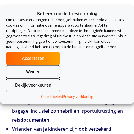
De reisverzekering van InShared met Europa- of
Beheer cookie toestemming
Werelddekking verzekerd onderstaande dingen:
Om de beste ervaringen te bieden, gebruiken wij technologieën zoals
cookies om informatie over je apparaat op te slaan en/of te
24/7 hulp in het buitenland voor noodgevallen,
raadplegen. Door in te stemmen met deze technologieën kunnen wij
gegevens zoals surfgedrag of unieke ID's op deze site verwerken. Als je
inclusief extra reis- en verblijfkosten bij
geen toestemming geeft of uw toestemming intrekt, kan dit een
nadelige invloed hebben op bepaalde functies en mogelijkheden.
ziekenhuisopname of vroegtijdige terugkeer.
24/7 hulpverlening bij ziekte, ongevallen of
Accepteren
overlijden tijdens de reis.
Weiger
Bijstand als de bestuurder niet verder kan reizen
Hulp bij evacuatie, berging en vergoeding van
Bekijk voorkeuren
verblijfskosten bij natuurrampen en stakingen.
Cookiebeleid
Privacy verklaring
Dekking voor diefstal, verlies of beschadiging van
bagage, inclusief zonnebrillen, sportuitrusting en
reisdocumenten.
Vrienden van je kinderen zijn ook verzekerd.