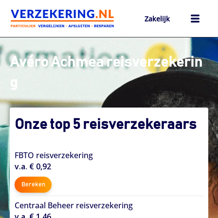
Ga
naar
Zakelijk
de
inhoud
h
Avéro Achmea reisverzekerin
g
Onze top 5 reisverzekeraars
FBTO reisverzekering
v.a. € 0,92
Bereken
Centraal Beheer reisverzekering
v.a. € 1,46