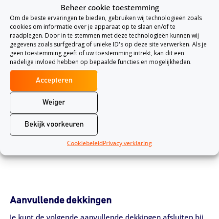
maximaal 365 aaneengesloten dagen verzekerd. Zo kunt
Beheer cookie toestemming
u zelf uw verzekering in elkaar zetten. Als u meerdere
Om de beste ervaringen te bieden, gebruiken wij technologieën zoals
cookies om informatie over je apparaat op te slaan en/of te
verzekeringen afsluit bij Avéro kan de pakketkorting
raadplegen. Door in te stemmen met deze technologieën kunnen wij
gegevens zoals surfgedrag of unieke ID's op deze site verwerken. Als je
oplopen tot wel 12%.
geen toestemming geeft of uw toestemming intrekt, kan dit een
nadelige invloed hebben op bepaalde functies en mogelijkheden.
Verzekerd:
Accepteren
Aansprakelijkheid
Persoonlijke hulp
Weiger
Rechtsbijstand
Bekijk voorkeuren
Reisbagage
Cookiebeleid
Privacy verklaring
Aanvullende dekkingen
Je kunt de volgende aanvullende dekkingen afsluiten bij