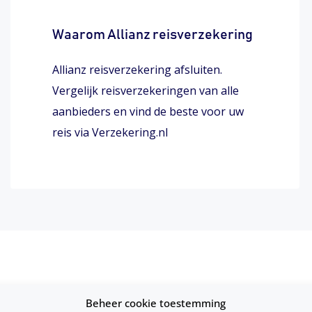
Waarom Allianz reisverzekering
Allianz reisverzekering afsluiten.
Vergelijk reisverzekeringen van alle
aanbieders en vind de beste voor uw
reis via Verzekering.nl
 onbezorgde vakantie. Je kunt kiezen uit een doorlopende o
Beheer cookie toestemming