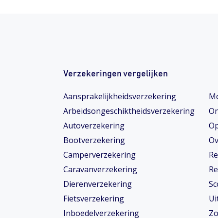
Verzekeringen vergelijken
Aansprakelijkheidsverzekering
Mo
Arbeidsongeschiktheids­­verzekering
On
Autoverzekering
Op
Bootverzekering
Ov
Camperverzekering
Re
Caravanverzekering
Re
Dierenverzekering
Sc
Fietsverzekering
Ui
Inboedelverzekering
Zo