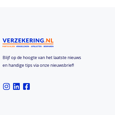
Blijf op de hoogte van het laatste nieuws
en handige tips via onze nieuwsbrief!
I
L
F
n
i
a
s
n
c
t
k
e
a
e
b