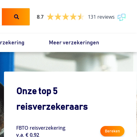
8.7
131 reviews
erzekering
Meer verzekeringen
Onze top 5
reisverzekeraars
FBTO reisverzekering
Bereken
v.a. € 0,92