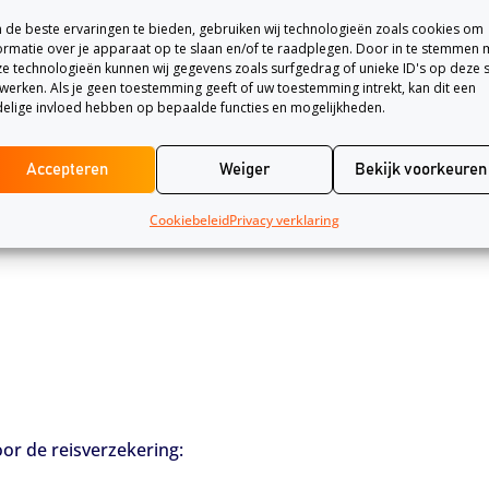
e maken krijgt met extra kosten door onverwachte gebeurtenis
de beste ervaringen te bieden, gebruiken wij technologieën zoals cookies om
 meeverzekerd en ze wijzen je op het verzekeren van medisc
ormatie over je apparaat op te slaan en/of te raadplegen. Door in te stemmen 
e technologieën kunnen wij gegevens zoals surfgedrag of unieke ID's op deze s
werken. Als je geen toestemming geeft of uw toestemming intrekt, kan dit een
g
elige invloed hebben op bepaalde functies en mogelijkheden.
nde punten:
Accepteren
Weiger
Bekijk voorkeuren
Cookiebeleid
Privacy verklaring
or de reisverzekering: