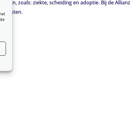
sen, zoals: ziekte, scheiding en adoptie. Bij de Allianz
he kosten.
met
ite