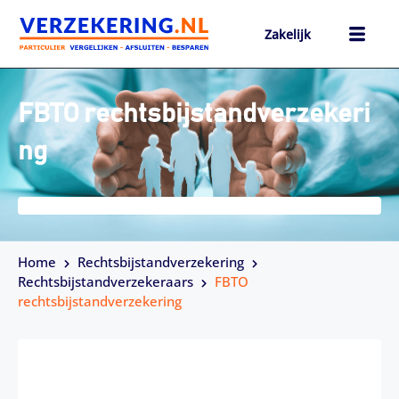
Ga
naar
Zakelijk
de
inhoud
h
FBTO rechtsbijstandverzekeri
ng
Home
Rechtsbijstandverzekering
Rechtsbijstandverzekeraars
FBTO
rechtsbijstandverzekering