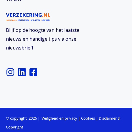
Blijf op de hoogte van het laatste
nieuws en handige tips via onze
nieuwsbrief!
I
L
F
n
i
a
s
n
c
t
k
e
a
e
b
g
d
o
r
i
o
© copyright 2026 |
Veiligheid en privacy
|
Cookies
|
Disclaimer &
a
n
k
Copyright