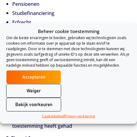
Pensioenen
Studiefinanciering
Erfrecht
Beheer cookie toestemming
Om de beste ervaringen te bieden, gebruiken wij technologieën zoals
cookies om informatie over je apparaat op te slaan en/of te
3. Medisch
raadplegen. Door in te stemmen met deze technologieën kunnen wij
gegevens zoals surfgedrag of unieke ID's op deze site verwerken. Als je
Als u gewond raakt door een ongeval op werk
geen toestemming geeft of uw toestemming intrekt, kan dit een
nadelige invloed hebben op bepaalde functies en mogelijkheden.
Als u psychische problemen krijgt door de schuld
van een ander
Accepteren
Als u letselschade krijgt door fouten van een arts
Weiger
4. Verkeer
Bekijk voorkeuren
Als u verwondingen overhoudt aan een ongeluk
Cookiebeleid
Privacy verklaring
Schade door een ander in uw auto, mits deze uw
toestemming heeft gehad