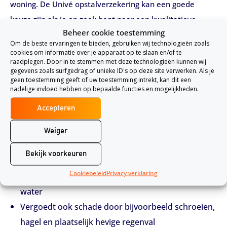
woning. De Univé opstalverzekering kan een goede
keuze zijn als je op zoek bent naar een kwalitatieve
Beheer cookie toestemming
opstalverzekering. De opstalverzekering Univé zorgt
Om de beste ervaringen te bieden, gebruiken wij technologieën zoals
ervoor dat je woning gedekt is tegen schade door onder
cookies om informatie over je apparaat op te slaan en/of te
raadplegen. Door in te stemmen met deze technologieën kunnen wij
andere brand, storm, lekkage of neerslag.
gegevens zoals surfgedrag of unieke ID's op deze site verwerken. Als je
geen toestemming geeft of uw toestemming intrekt, kan dit een
nadelige invloed hebben op bepaalde functies en mogelijkheden.
De opstalverzekering van Univé
Basis
Accepteren
De basis opstalverzekering kan je goede dekking bieden
Weiger
bij schade aan je woning. Maar wat dekt de Univé nou
precies?
Bekijk voorkeuren
Cookiebeleid
Privacy verklaring
Vergoedt schade door brand, storm, diefstal en
water
Vergoedt ook schade door bijvoorbeeld schroeien,
hagel en plaatselijk hevige regenval