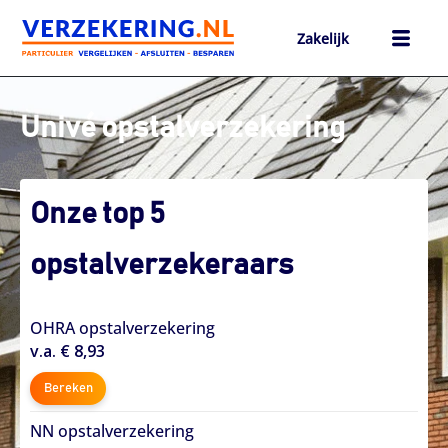
Ga
naar
Zakelijk
de
inhoud
h
Univé opstalverzekering
Onze top 5
opstalverzekeraars
OHRA opstalverzekering
v.a. € 8,93
Bereken
NN opstalverzekering