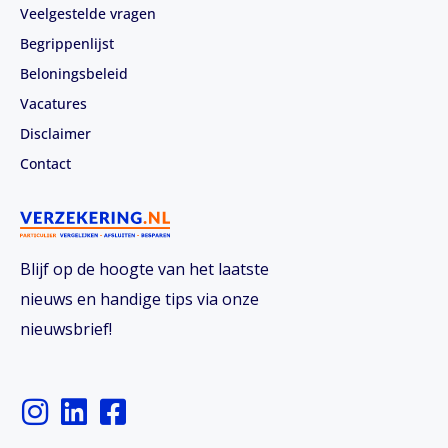
Veelgestelde vragen
Begrippenlijst
Beloningsbeleid
Vacatures
Disclaimer
Contact
Blijf op de hoogte van het laatste
nieuws en handige tips via onze
nieuwsbrief!
I
L
F
n
i
a