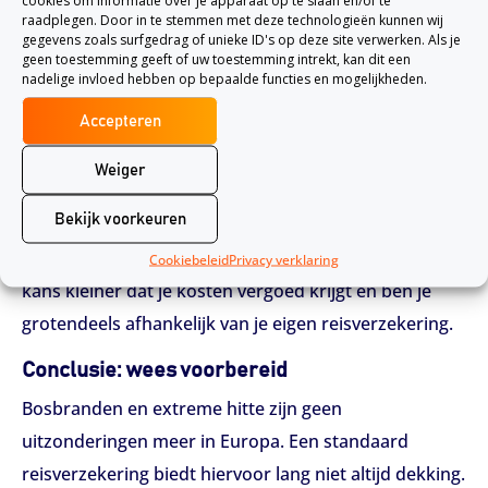
cookies om informatie over je apparaat op te slaan en/of te
van extra kosten, zoals hotelovernachtingen of
raadplegen. Door in te stemmen met deze technologieën kunnen wij
gegevens zoals surfgedrag of unieke ID's op deze site verwerken. Als je
vluchten.
geen toestemming geeft of uw toestemming intrekt, kan dit een
nadelige invloed hebben op bepaalde functies en mogelijkheden.
Pakketreis of losse boeking: groot verschil
Accepteren
Boek je een pakketreis via een reisorganisatie die is
aangesloten bij het Calamiteitenfonds? Dan kun je
Weiger
vaak rekenen op een vergoeding of terugbetaling als
Bekijk voorkeuren
een natuurramp jouw vakantie onmogelijk maakt.
Heb je zelf een vlucht en hotel los geboekt? Dan is de
Cookiebeleid
Privacy verklaring
kans kleiner dat je kosten vergoed krijgt en ben je
grotendeels afhankelijk van je eigen reisverzekering.
Conclusie: wees voorbereid
Bosbranden en extreme hitte zijn geen
uitzonderingen meer in Europa. Een standaard
reisverzekering biedt hiervoor lang niet altijd dekking.