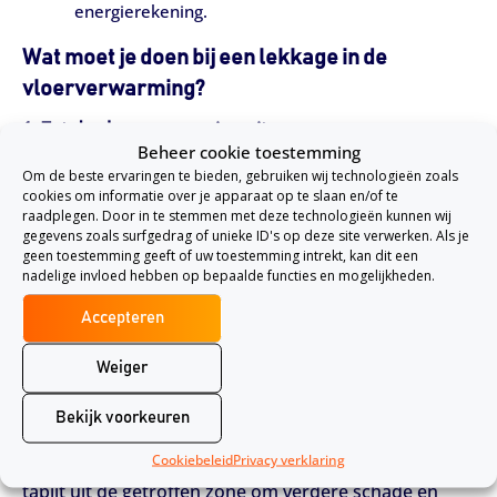
energierekening.
Wat moet je doen bij een lekkage in de
vloerverwarming?
1. Zet de vloerverwarming uit
Beheer cookie toestemming
Schakel het systeem direct uit om verdere schade aan
Om de beste ervaringen te bieden, gebruiken wij technologieën zoals
de vloer en onderliggende constructie te voorkomen.
cookies om informatie over je apparaat op te slaan en/of te
raadplegen. Door in te stemmen met deze technologieën kunnen wij
gegevens zoals surfgedrag of unieke ID's op deze site verwerken. Als je
2. Spoor de lekkage op
geen toestemming geeft of uw toestemming intrekt, kan dit een
Een lekdetectiespecialist kan met moderne
nadelige invloed hebben op bepaalde functies en mogelijkheden.
technieken, zoals infraroodcamera’s en ultrasone
Accepteren
detectie, de exacte locatie van het lek bepalen zonder
Weiger
hak- en breekwerk.
Bekijk voorkeuren
3. Beperk de schade
Zorg voor goede ventilatie en verwijder meubels of
Cookiebeleid
Privacy verklaring
tapijt uit de getroffen zone om verdere schade en