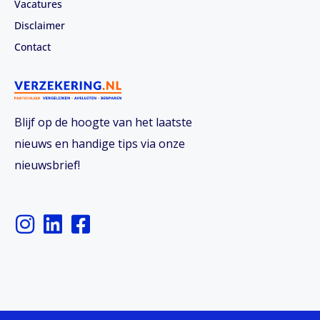
Vacatures
Disclaimer
Contact
Blijf op de hoogte van het laatste
nieuws en handige tips via onze
nieuwsbrief!
I
L
F
n
i
a
s
n
c
t
k
e
a
e
b
g
d
o