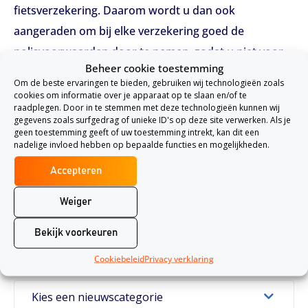
fietsverzekering. Daarom wordt u dan ook
aangeraden om bij elke verzekering goed de
polisvoorwaarden door te nemen, zodat u niet voor
Beheer cookie toestemming
onverwachte verassingen komt te staan.
Om de beste ervaringen te bieden, gebruiken wij technologieën zoals
cookies om informatie over je apparaat op te slaan en/of te
Wilt u precies weten welke verzekeraar wat in zijn
raadplegen. Door in te stemmen met deze technologieën kunnen wij
gegevens zoals surfgedrag of unieke ID's op deze site verwerken. Als je
polis heeft staan. Neem dan een kijkje bij onze
geen toestemming geeft of uw toestemming intrekt, kan dit een
fietsverzekeringenvergelijkingen. Wij hebben alle
nadelige invloed hebben op bepaalde functies en mogelijkheden.
verzekeraars voor u op een rijtje gezet, zodat u goed
Accepteren
kunt kijken waar u uw rijtuig wilt laten verzekeren.
Weiger
Daarnaast is er ook nog
aanvullende informatie
te
vinden om precies op de hoogte te zijn welke
Bekijk voorkeuren
onderdelen van uw fiets u allemaal kunt verzekeren.
Cookiebeleid
Privacy verklaring
Kies een nieuwscategorie