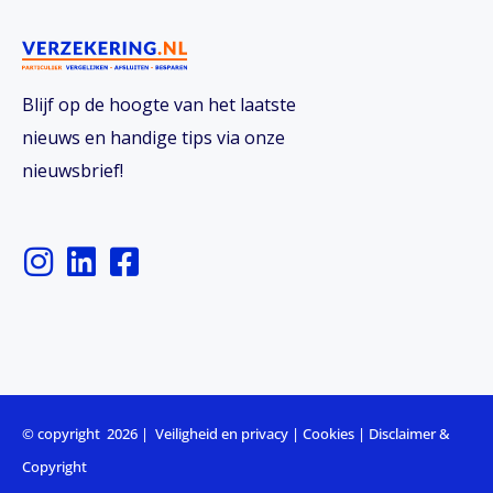
Blijf op de hoogte van het laatste
nieuws en handige tips via onze
nieuwsbrief!
I
L
F
n
i
a
s
n
c
t
k
e
a
e
b
g
d
o
r
i
o
© copyright 2026 |
Veiligheid en privacy
|
Cookies
|
Disclaimer &
a
n
k
Copyright