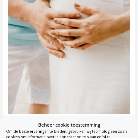
Zwangerschap & kraamzorg 2026: wat
Beheer cookie toestemming
Om de beste ervaringen te bieden, gebruiken wij technologieën zoals
jouw zorgverzekering vergoedt
cookies om informatie over je apparaat op te slaan en/of te