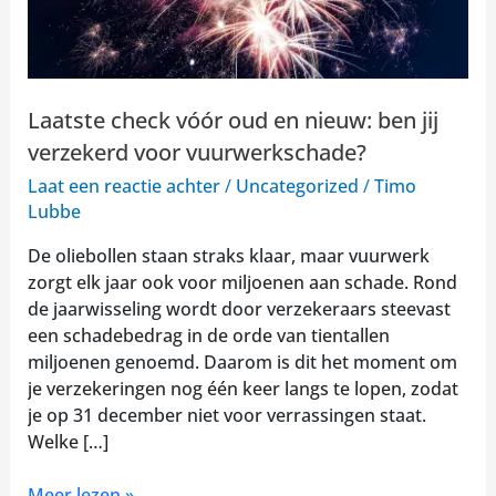
ben
jij
verzekerd
voor
Laatste check vóór oud en nieuw: ben jij
vuurwerkschade?
verzekerd voor vuurwerkschade?
Laat een reactie achter
/
Uncategorized
/
Timo
Lubbe
De oliebollen staan straks klaar, maar vuurwerk
zorgt elk jaar ook voor miljoenen aan schade. Rond
de jaarwisseling wordt door verzekeraars steevast
een schadebedrag in de orde van tientallen
miljoenen genoemd. Daarom is dit het moment om
je verzekeringen nog één keer langs te lopen, zodat
je op 31 december niet voor verrassingen staat.
Welke […]
Meer lezen »