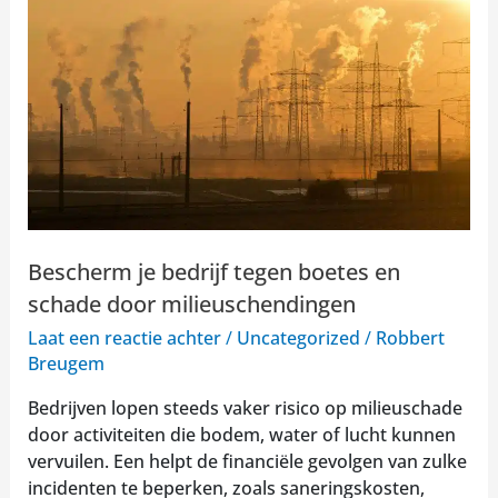
tegen
boetes
en
schade
door
milieuschendingen
Bescherm je bedrijf tegen boetes en
schade door milieuschendingen
Laat een reactie achter
/
Uncategorized
/
Robbert
Breugem
Bedrijven lopen steeds vaker risico op milieuschade
door activiteiten die bodem, water of lucht kunnen
vervuilen. Een helpt de financiële gevolgen van zulke
incidenten te beperken, zoals saneringskosten,