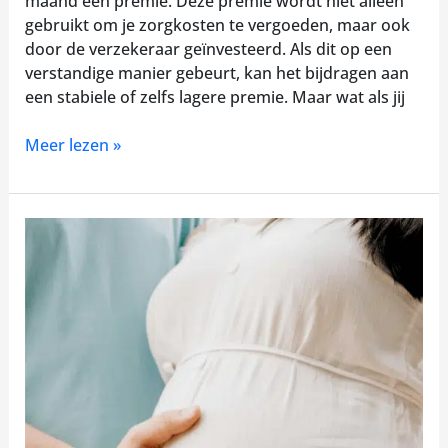
maand een premie. Deze premie wordt niet alleen
gebruikt om je zorgkosten te vergoeden, maar ook
door de verzekeraar geïnvesteerd. Als dit op een
verstandige manier gebeurt, kan het bijdragen aan
een stabiele of zelfs lagere premie. Maar wat als jij
Meer lezen »
Zwangerschap
&
kraamzorg
2026:
wat
jouw
zorgverzekering
vergoedt