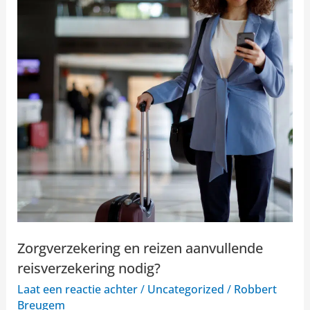
aanvullende
reisverzekering
nodig?
Zorgverzekering en reizen aanvullende
reisverzekering nodig?
Laat een reactie achter
/
Uncategorized
/
Robbert
Breugem