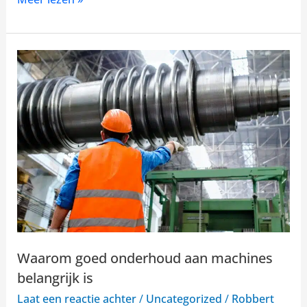
Waarom
goed
onderhoud
aan
machines
belangrijk
is
Waarom goed onderhoud aan machines
belangrijk is
Laat een reactie achter
/
Uncategorized
/
Robbert