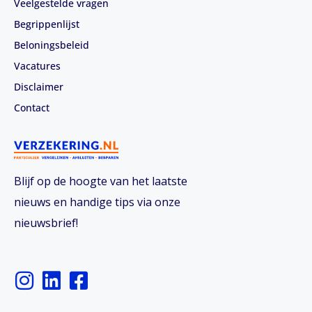
Veelgestelde vragen
Begrippenlijst
Beloningsbeleid
Vacatures
Disclaimer
Contact
Blijf op de hoogte van het laatste
nieuws en handige tips via onze
nieuwsbrief!
I
L
F
n
i
a
s
n
c