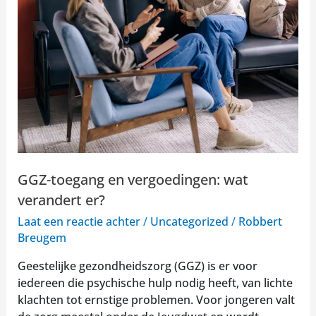
verandert
er?
GGZ-toegang en vergoedingen: wat
verandert er?
Laat een reactie achter
/
Uncategorized
/
Robbert
Breugem
Geestelijke gezondheidszorg (GGZ) is er voor
iedereen die psychische hulp nodig heeft, van lichte
klachten tot ernstige problemen. Voor jongeren valt