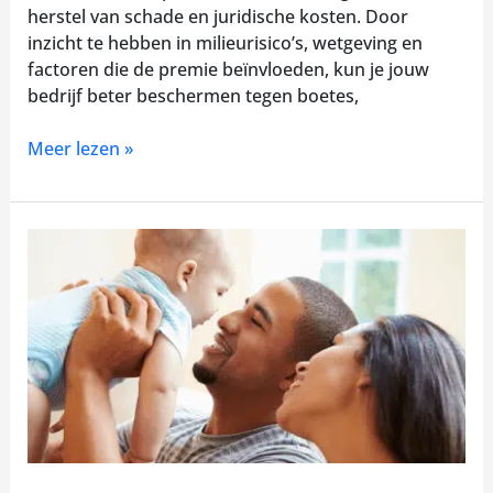
herstel van schade en juridische kosten. Door
inzicht te hebben in milieurisico’s, wetgeving en
factoren die de premie beïnvloeden, kun je jouw
bedrijf beter beschermen tegen boetes,
Meer lezen »
Gezamenlijke
zorgverzekering
voordelig
als
stel
of
gezin?