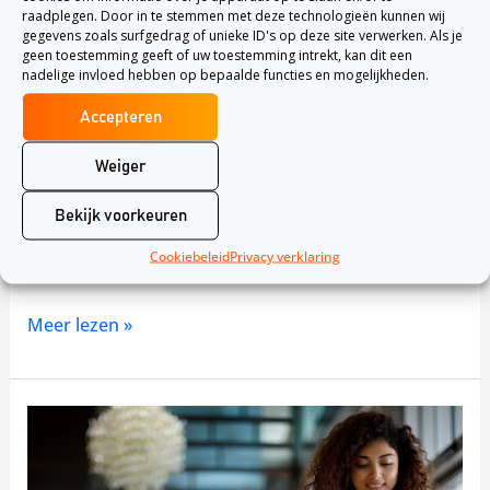
raadplegen. Door in te stemmen met deze technologieën kunnen wij
Laat een reactie achter
/
Uncategorized
/
Robbert
gegevens zoals surfgedrag of unieke ID's op deze site verwerken. Als je
Breugem
geen toestemming geeft of uw toestemming intrekt, kan dit een
nadelige invloed hebben op bepaalde functies en mogelijkheden.
Krijg jij binnenkort een kind of wil je zwanger
worden? Dan is het handig om te weten of jij goed
Accepteren
gedekt bent tegen de kosten van de zwangerschap.
Sommige vergoedingen worden volledig vergoedt
Weiger
vanuit de basisverzekering, voor andere
Bekijk voorkeuren
vergoedingen moet jij een aanvullende verzekering
afsluiten. Wat wordt er vergoed via de
Cookiebeleid
Privacy verklaring
basisverzekering bij zwangerschap? De
Meer lezen »
Zorgverzekering
en
reizen