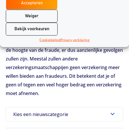
Accepteren
aangifte doen bij de politie en de onderzoekskosten
neerleggen bij de fraudeur.
Weiger
Gevolgen
Bekijk voorkeuren
Cookiebeleid
Privacy verklaring
Veel polishouders realiseren zich niet dat, ongeacht
de hoogte van de fraude, er dus aanzienlijke gevolgen
zullen zijn. Meestal zullen andere
verzekeringsmaatschappijen geen verzekering meer
willen bieden aan fraudeurs. Dit betekent dat je of
geen of tegen een veel hoger bedrag een verzekering
moet afnemen.
Kies een nieuwscategorie