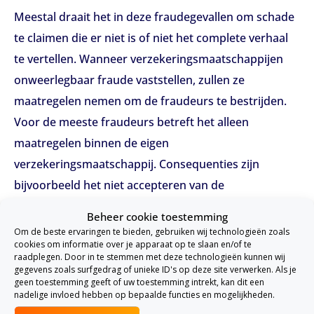
Meestal draait het in deze fraudegevallen om schade
te claimen die er niet is of niet het complete verhaal
te vertellen. Wanneer verzekeringsmaatschappijen
onweerlegbaar fraude vaststellen, zullen ze
maatregelen nemen om de fraudeurs te bestrijden.
Voor de meeste fraudeurs betreft het alleen
maatregelen binnen de eigen
verzekeringsmaatschappij. Consequenties zijn
bijvoorbeeld het niet accepteren van de
verzekeringnemer, of het beëindigen van de polis.
Beheer cookie toestemming
Voor een op de vijf van de fraudegevallen nemen
Om de beste ervaringen te bieden, gebruiken wij technologieën zoals
cookies om informatie over je apparaat op te slaan en/of te
verzekeringsmaatschappijen informatie over de
raadplegen. Door in te stemmen met deze technologieën kunnen wij
fraudeur op in een waarschuwingssysteem wat
gegevens zoals surfgedrag of unieke ID's op deze site verwerken. Als je
geen toestemming geeft of uw toestemming intrekt, kan dit een
gedeeld wordt met andere
nadelige invloed hebben op bepaalde functies en mogelijkheden.
verzekeringsmaatschappijen. De verzekeraar kan ook