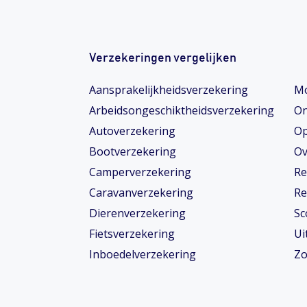
Verzekeringen vergelijken
Aansprakelijkheidsverzekering
Mo
Arbeidsongeschiktheids­­verzekering
On
Autoverzekering
Op
Bootverzekering
Ov
Camperverzekering
Re
Caravanverzekering
Re
Dierenverzekering
Sc
Fietsverzekering
Ui
Inboedelverzekering
Zo