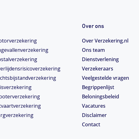
Over ons
torverzekering
Over Verzekering.nl
gevallenverzekering
Ons team
stalverzekering
Dienstverlening
erlijdensrisicoverzekering
Verzekeraars
chtsbijstandverzekering
Veelgestelde vragen
isverzekering
Begrippenlijst
ooterverzekering
Beloningsbeleid
tvaartverzekering
Vacatures
rgverzekering
Disclaimer
Contact