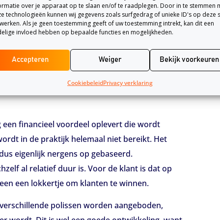
ormatie over je apparaat op te slaan en/of te raadplegen. Door in te stemmen 
e technologieën kunnen wij gegevens zoals surfgedrag of unieke ID's op deze s
it of degenen met een relatief lage
werken. Als je geen toestemming geeft of uw toestemming intrekt, kan dit een
elige invloed hebben op bepaalde functies en mogelijkheden.
n van andere verzekerden betalen. De opvolger van
 aanzien dit en hierbij het aandachtspunt van de
Accepteren
Weiger
Bekijk voorkeuren
sloten dat de maximale collectiviteitskorting vijf
Cookiebeleid
Privacy verklaring
g een financieel voordeel oplevert die wordt
dt in de praktijk helemaal niet bereikt. Het
 dus eigenlijk nergens op gebaseerd.
elf al relatief duur is. Voor de klant is dat op
alleen een lokkertje om klanten te winnen.
verschillende polissen worden aangeboden,