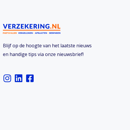
Blijf op de hoogte van het laatste nieuws
en handige tips via onze nieuwsbrief!
I
L
F
n
i
a
s
n
c
t
k
e
a
e
b
g
d
o
r
i
o