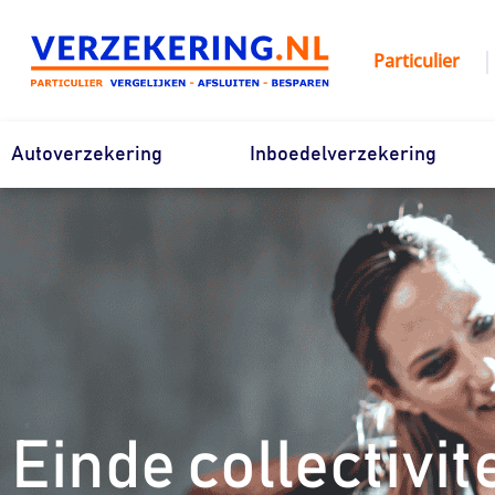
Ga
naar
|
Particulier
de
inhoud
Autoverzekering
Inboedelverzekering
Einde collectivit