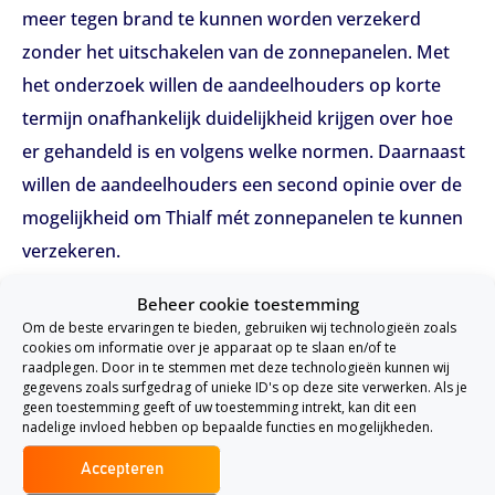
meer tegen brand te kunnen worden verzekerd
zonder het uitschakelen van de zonnepanelen. Met
het onderzoek willen de aandeelhouders op korte
termijn onafhankelijk duidelijkheid krijgen over hoe
er gehandeld is en volgens welke normen. Daarnaast
willen de aandeelhouders een second opinie over de
mogelijkheid om Thialf mét zonnepanelen te kunnen
verzekeren.
Second opinion
Beheer cookie toestemming
Om de beste ervaringen te bieden, gebruiken wij technologieën zoals
Sander de Rouwe, CDA, wil als aandeelhouder weten
cookies om informatie over je apparaat op te slaan en/of te
wat er is gebeurd. Hij zegt dat hij een onomstreden
raadplegen. Door in te stemmen met deze technologieën kunnen wij
gegevens zoals surfgedrag of unieke ID's op deze site verwerken. Als je
bureau wil inschakelen die een second opinion geeft,
geen toestemming geeft of uw toestemming intrekt, kan dit een
nadelige invloed hebben op bepaalde functies en mogelijkheden.
zodat aandeelhouders de informatiepositie op orde
hebben.
Accepteren