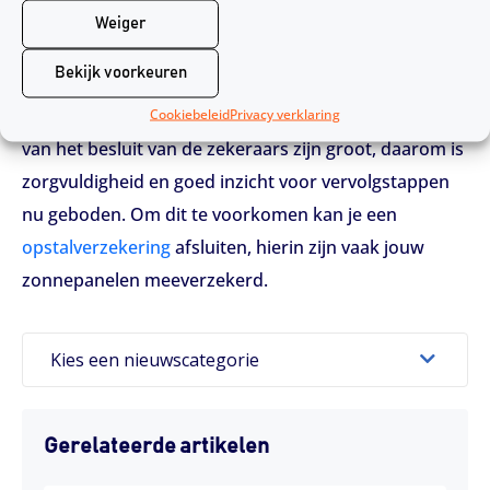
Op dit moment zijn er geen aanwijzingen dat er bij de
Weiger
aanleg fouten zijn gemaakt of dat de veiligheid in het
Bekijk voorkeuren
geding is. Aandeelhouders voelen zich overvallen
door het besluit van de verzekeraars. De gevolgen
Cookiebeleid
Privacy verklaring
van het besluit van de zekeraars zijn groot, daarom is
zorgvuldigheid en goed inzicht voor vervolgstappen
nu geboden. Om dit te voorkomen kan je een
opstalverzekering
afsluiten, hierin zijn vaak jouw
zonnepanelen meeverzekerd.
Kies een nieuwscategorie
Gerelateerde artikelen