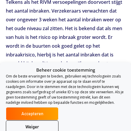
Telkens als het RIVM versoepelingen doorvoert stijgt
het aantal inbraken. Verzekeraars verwachten dat
over ongeveer 3 weken het aantal inbraken weer op
het oude niveau zal zitten. Het is bekend dat als men
van huis is het risico op inbraak groter wordt. Er
wordt in de buurten ook goed gelet op het
inbraakrisico, hierbij is het aantal inbraken dat is
gemeld bij de politie een belangrijke graadmeter.
Beheer cookie toestemming
Vaak is het zo dat er snel achter elkaar een aantal
Om de beste ervaringen te bieden, gebruiken wij technologieën zoals
keer wordt ingebroken in dezelfde buurt.
cookies om informatie over je apparaat op te slaan en/of te
raadplegen. Door in te stemmen met deze technologieën kunnen wij
gegevens zoals surfgedrag of unieke ID's op deze site verwerken. Als je
Als je nou zelf ook weer vaker van huis bent, dan is
geen toestemming geeft of uw toestemming intrekt, kan dit een
het van belang op een aantal dingen te letten. Denk
nadelige invloed hebben op bepaalde functies en mogelijkheden.
er hierbij aan om bijvoorbeeld je verlichting
Accepteren
automatisch te laten inschakelen, je gordijnen niet
Weiger
helemaal dicht te doen en je sloten goed te