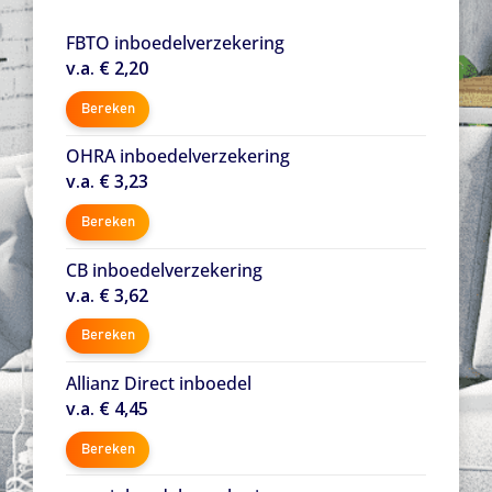
FBTO inboedelverzekering
v.a. € 2,20
Bereken
OHRA inboedelverzekering
v.a. € 3,23
Bereken
CB inboedelverzekering
v.a. € 3,62
Bereken
Allianz Direct inboedel
v.a. € 4,45
Bereken