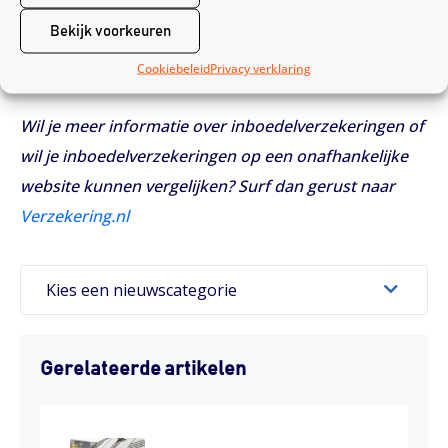
controleren. Inbrekers werken liever niet in het licht
Bekijk voorkeuren
en goede sloten zorgen er nog meer voor dat ze
Cookiebeleid
Privacy verklaring
buiten blijven.
Wil je meer informatie over inboedelverzekeringen of
wil je inboedelverzekeringen op een
onafhankelijke
website kunnen vergelijken? Surf dan gerust naar
Verzekering.nl
Kies een nieuwscategorie
Gerelateerde artikelen