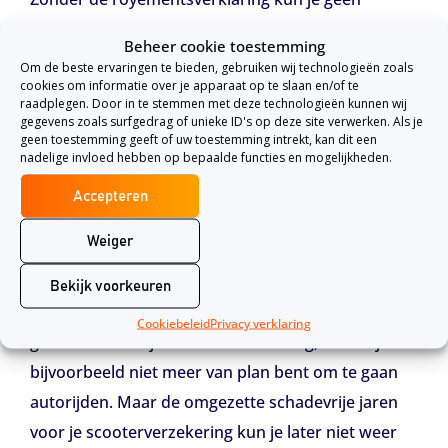
gebruik maken van de schadevrije jaren die je had
Beheer cookie toestemming
opgebouwd.
Om de beste ervaringen te bieden, gebruiken wij technologieën zoals
cookies om informatie over je apparaat op te slaan en/of te
Schadevrije jaren overdraagbaar?
raadplegen. Door in te stemmen met deze technologieën kunnen wij
gegevens zoals surfgedrag of unieke ID's op deze site verwerken. Als je
De schadevrije jaren van je autoverzekering kun je
geen toestemming geeft of uw toestemming intrekt, kan dit een
nadelige invloed hebben op bepaalde functies en mogelijkheden.
niet gebruiken voor je scooterverzekering of
andersom. Beide verzekeringen werken apart van
Accepteren
elkaar. Bij hoge uitzondering zou het wel mogelijk
Weiger
kunnen zijn, dit is alleen niet aan te raden. Je zou
kunnen aangeven bij je verzekeraar dat je je
Bekijk voorkeuren
schadevrije jaren van je autoverzekering wilt
Cookiebeleid
Privacy verklaring
gebruiken voor je scooterverzekering, omdat je
bijvoorbeeld niet meer van plan bent om te gaan
autorijden. Maar de omgezette schadevrije jaren
voor je scooterverzekering kun je later niet weer