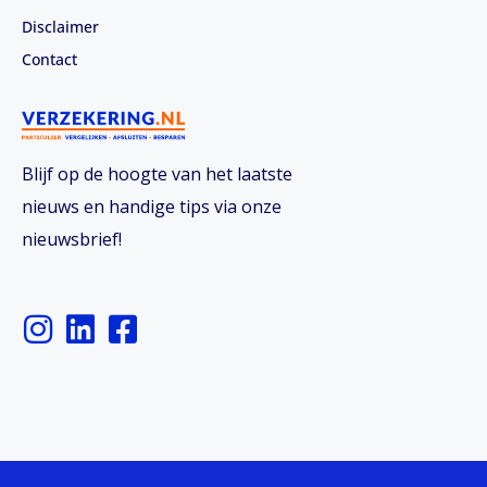
Disclaimer
Contact
Blijf op de hoogte van het laatste
nieuws en handige tips via onze
nieuwsbrief!
I
L
F
n
i
a
s
n
c
t
k
e
a
e
b
g
d
o