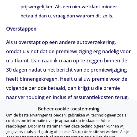
prijsvergelijker. Als een nieuwe klant minder
betaald dan u, vraag dan waarom dit zo is.
Overstappen
Als u overstapt op een andere autoverzekering,
omdat u vindt dat de premiewijziging erg nadelig voor
u uitkomt. Dan raad ik u aan op te zeggen binnen de
30 dagen nadat u het bericht van de premiewijziging
heeft binnengekregen. Heeft u al uw premie voor de
volgende periode betaald, dan krijgt u die premie
naar verhouding en inclusief assurantiekosten terug.
Let dus goed op of u de desbetreffende assurantie
Beheer cookie toestemming
kosten ook terug hebt gekregen. Het kan wel zo zijn
Om de beste ervaringen te bieden, gebruiken wij technologieën zoals
cookies om informatie over je apparaat op te slaan en/of te
dat er bij het opzeggen opzegkosten en/of
raadplegen. Door in te stemmen met deze technologieën kunnen wij
gegevens zoals surfgedrag of unieke ID's op deze site verwerken. Als je
administratiekosten in rekening worden gebracht.