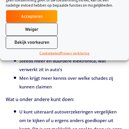
geen toestemming geeft of uw toestemming intrekt, kan dit een
nadelige invloed hebben op bepaalde functies en mogelijkheden.
Samengevat
Accepteren
Uw premie kan door verschillende factoren stijgen,
Weiger
waaronder:
Bekijk voorkeuren
Steeds meer duurdere schadeclaims (bijvoorbeeld
letselschade) worden aangevraagd
Cookiebeleid
Privacy verklaring
Steeds meer en duurdere elektronica, wat
verwerkt zit in auto’s
Men krijgt meer kennis over welke schades zij
kunnen claimen
Wat u onder andere kunt doen:
U kunt uiteraard autoverzekeringen vergelijken
om te kijken of u ergens anders goedkoper uit