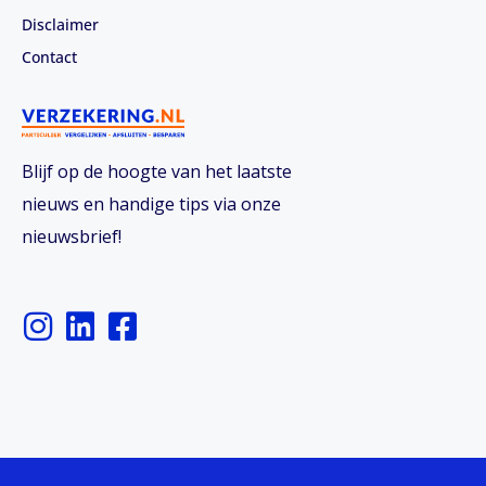
Disclaimer
Contact
Blijf op de hoogte van het laatste
nieuws en handige tips via onze
nieuwsbrief!
I
L
F
n
i
a
s
n
c
t
k
e
a
e
b
g
d
o