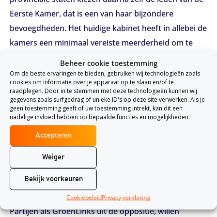
Eerste Kamer, dat is een van haar bijzondere
bevoegdheden. Het huidige kabinet heeft in allebei de
kamers een minimaal vereiste meerderheid om te
kunnen regeren. De kans is dus aanwezig dat na deze
Beheer cookie toestemming
provinciale staten verkiezingen het gehele politieke
Om de beste ervaringen te bieden, gebruiken wij technologieën zoals
cookies om informatie over je apparaat op te slaan en/of te
landschap zal veranderen. Als er geen meerderheid
raadplegen. Door in te stemmen met deze technologieën kunnen wij
gegevens zoals surfgedrag of unieke ID's op deze site verwerken. Als je
meer is in de Eerste Kamer, zal het kabinet
geen toestemming geeft of uw toestemming intrekt, kan dit een
bijvoorbeeld wel moeten gaan luisteren naar partijen
nadelige invloed hebben op bepaalde functies en mogelijkheden.
uit de oppositie. Het zal dus zeker nog een jaar duren
Accepteren
voordat de oppositie iets zou kunnen veranderen
Weiger
m.b.t. het eigen risico aangezien dan pas de
desbetreffende verkiezingen plaatsvinden.
Bekijk voorkeuren
Zorgmijders
Cookiebeleid
Privacy verklaring
Partijen als GroenLinks uit de oppositie, willen