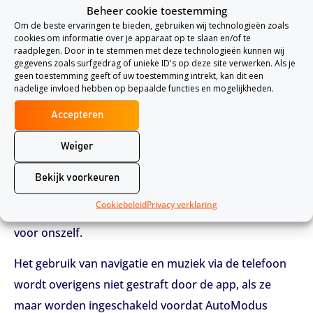
verbeteren van de verkeersveiligheid.
Beheer cookie toestemming
Om de beste ervaringen te bieden, gebruiken wij technologieën zoals
cookies om informatie over je apparaat op te slaan en/of te
Andere positieve aspecten
raadplegen. Door in te stemmen met deze technologieën kunnen wij
gegevens zoals surfgedrag of unieke ID's op deze site verwerken. Als je
Interpolis zegt zelf dat bestuurders die de app
geen toestemming geeft of uw toestemming intrekt, kan dit een
gebruiken ongeveer 25% minder schades hebben
nadelige invloed hebben op bepaalde functies en mogelijkheden.
opgelopen dan verwacht. In onze ogen is het in ieder
Accepteren
geval een mooie manier om mobielvrij rijden te
Weiger
incentiveren. Minder ongelukken in het verkeer is
uiteindelijk voor iedereen goed, al is het alleen al om
Bekijk voorkeuren
het aantal files door ongelukken te verminderen. Het
Cookiebeleid
Privacy verklaring
is dus niet alleen voor de verzekeraar goed, maar ook
voor onszelf.
Het gebruik van navigatie en muziek via de telefoon
wordt overigens niet gestraft door de app, als ze
maar worden ingeschakeld voordat AutoModus