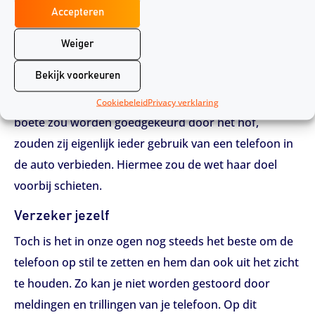
Accepteren
je hebt de telefoon hiervoor niet in je handen nodig.
Het hooggerechtshof heeft onlangs nog een boete
Weiger
van tafel geveegd van iemand die zijn telefoon
Bekijk voorkeuren
gebruikte in een dashboardhouder. Het hof deed dit
omdat de wet zich op vasthouden focust, als deze
Cookiebeleid
Privacy verklaring
boete zou worden goedgekeurd door het hof,
zouden zij eigenlijk ieder gebruik van een telefoon in
de auto verbieden. Hiermee zou de wet haar doel
voorbij schieten.
Verzeker jezelf
Toch is het in onze ogen nog steeds het beste om de
telefoon op stil te zetten en hem dan ook uit het zicht
te houden. Zo kan je niet worden gestoord door
meldingen en trillingen van je telefoon. Op dit