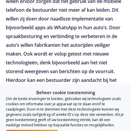
willen ervoor zorgen dat het gebruik van de mobiele
telefoon de bestuurder niet meer af kan leiden. Dit
willen zij doen door naadloze implementatie van
bijvoorbeeld apps als WhatsApp in hun auto’s. Door
spraakbesturing en verbinding te verbeteren in de
auto’s willen fabrikanten het autorijden veiliger
maken. Ook wordt er volop getest met nieuwe
technologieën, denk bijvoorbeeld aan het niet
storend weergeven van berichten op de voorruit.
Hierdoor kan een bestuurder zijn aandacht bij het
autorijden houden, maar toch kan hij blijven
Beheer cookie toestemming
communiceren.
Om de beste ervaringen te bieden, gebruiken wij technologieën zoals
cookies om informatie over je apparaat op te slaan en/of te
raadplegen. Door in te stemmen met deze technologieën kunnen wij
Handsfree bellen
gegevens zoals surfgedrag of unieke ID's op deze site verwerken. Als je
geen toestemming geeft of uw toestemming intrekt, kan dit een
Een oplossing voor het probleem is nog steeds de
nadelige invloed hebben op bepaalde functies en mogelijkheden.
carkit. Je kan door de carkit blijven communiceren en