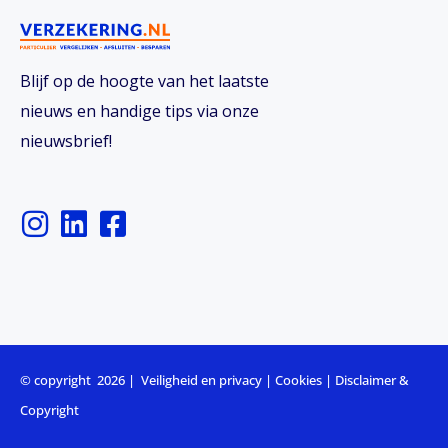
Blijf op de hoogte van het laatste
nieuws en handige tips via onze
nieuwsbrief!
I
L
F
n
i
a
s
n
c
t
k
e
a
e
b
g
d
o
r
i
o
© copyright 2026 |
Veiligheid en privacy
|
Cookies
|
Disclaimer &
a
n
k
Copyright
m
-