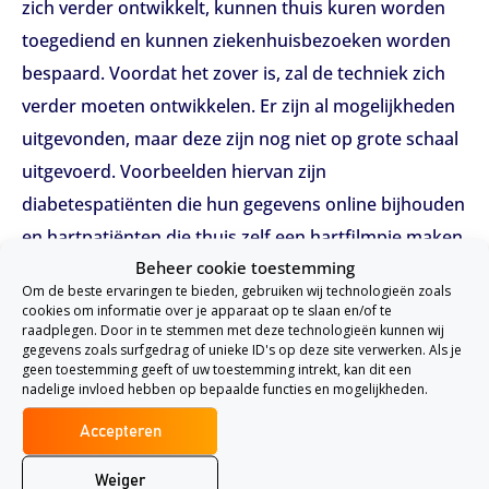
zich verder ontwikkelt, kunnen thuis kuren worden
toegediend en kunnen ziekenhuisbezoeken worden
bespaard. Voordat het zover is, zal de techniek zich
verder moeten ontwikkelen. Er zijn al mogelijkheden
uitgevonden, maar deze zijn nog niet op grote schaal
uitgevoerd. Voorbeelden hiervan zijn
diabetespatiënten die hun gegevens online bijhouden
en hartpatiënten die thuis zelf een hartfilmpje maken.
Beheer cookie toestemming
Acute gezondheidszorg
Om de beste ervaringen te bieden, gebruiken wij technologieën zoals
cookies om informatie over je apparaat op te slaan en/of te
Ook de acute gezondheidszorg zal worden
raadplegen. Door in te stemmen met deze technologieën kunnen wij
gegevens zoals surfgedrag of unieke ID's op deze site verwerken. Als je
aangepakt. Veel mensen klagen over de lange
geen toestemming geeft of uw toestemming intrekt, kan dit een
wachttijden waar spoedgevallen mee te maken
nadelige invloed hebben op bepaalde functies en mogelijkheden.
krijgen binnen de geestelijke gezondheidszorg. Het
Accepteren
kan weken duren voordat er plaats is om opgenomen
Weiger
te worden in de juiste instelling. Juist in de geestelijke