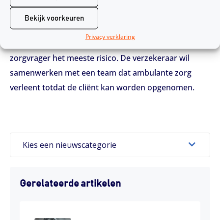
gezondheidszorg is het belangrijk dat wachtlijsten zo
Bekijk voorkeuren
kort mogelijk worden gehouden. In deze
Privacy verklaring
zogenaamde verloren tijd van wachten, loopt de
zorgvrager het meeste risico. De verzekeraar wil
samenwerken met een team dat ambulante zorg
verleent totdat de cliënt kan worden opgenomen.
Kies een nieuwscategorie
Gerelateerde artikelen