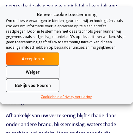
geen schade als gevolg van diefstal of vandalisme.
Beheer cookie toestemming
Schade aan uw woning valt over het algemeen onder
Om de beste ervaringen te bieden, gebruiken wij technologieën zoals
cookies om informatie over je apparaat op te slaan en/of te
uw
opstalverzekering
. Maar als uw woning leegstaat,
raadplegen. Door in te stemmen met deze technologieën kunnen wij
kan er hierbij ook sprake zijn van dekkingsuitsluiting.
gegevens zoals surfgedrag of unieke ID's op deze site verwerken. Als je
geen toestemming geeft of uw toestemming intrekt, kan dit een
Neem daarom tijdig contact op met uw verzekeraar.
nadelige invloed hebben op bepaalde functies en mogelijkheden.
Woning verkopen
Accepteren
Als u inmiddels in een andere woning verblijft en uw
Weiger
oude woning wil verkopen, moet u dit ook melden.
Uw oude woning staat hierdoor waarschijnlijk leeg.
Bekijk voorkeuren
Deze leegstand kan gevolgen hebben voor uw
Cookiebeleid
Privacy verklaring
dekking.
Afhankelijk van uw verzekering blijft schade door
onder andere brand, blikseminslag, waterschade